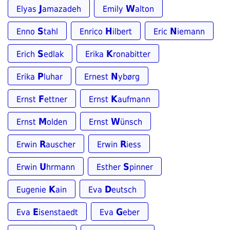
J
W
Elyas
amazadeh
Emily
alton
S
H
N
Enno
tahl
Enrico
ilbert
Eric
iemann
S
K
Erich
edlak
Erika
ronabitter
P
N
Erika
luhar
Ernest
ybørg
F
K
Ernst
ettner
Ernst
aufmann
M
W
Ernst
olden
Ernst
ünsch
R
R
Erwin
auscher
Erwin
iess
U
S
Erwin
hrmann
Esther
pinner
K
D
Eugenie
ain
Eva
eutsch
E
G
Eva
isenstaedt
Eva
eber