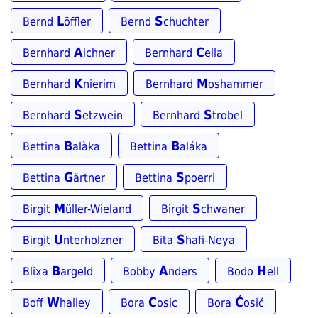
L
S
Bernd
öffler
Bernd
chuchter
A
C
Bernhard
ichner
Bernhard
ella
K
M
Bernhard
nierim
Bernhard
oshammer
S
S
Bernhard
etzwein
Bernhard
trobel
B
B
Bettina
alàka
Bettina
aláka
G
S
Bettina
ärtner
Bettina
poerri
M
S
Birgit
üller-Wieland
Birgit
chwaner
U
S
Birgit
nterholzner
Bita
hafi-Neya
B
A
H
Blixa
argeld
Bobby
nders
Bodo
ell
W
C
Ć
Boff
halley
Bora
osic
Bora
osić