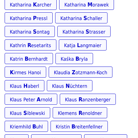
K
M
Katharina
archer
Katharina
orawek
P
S
Katharina
ressl
Katharina
challer
S
S
Katharina
ontag
Katharina
trasser
R
L
Kathrin
esetarits
Katja
angmaier
B
B
Katrin
ernhardt
Kaśka
ryla
K
Z
irmes Hanoi
Klaudia
otzmann-Koch
H
N
Klaus
aberl
Klaus
üchtern
A
R
Klaus Peter
rnold
Klaus
anzenberger
S
R
Klaus
iblewski
Klemens
enoldner
B
B
Kriemhild
uhl
Kristin
reitenfellner