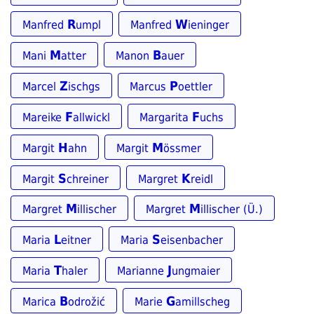
R
W
Manfred
umpl
Manfred
ieninger
M
B
Mani
atter
Manon
auer
Z
P
Marcel
ischgs
Marcus
oettler
F
F
Mareike
allwickl
Margarita
uchs
H
M
Margit
ahn
Margit
össmer
S
K
Margit
chreiner
Margret
reidl
M
M
Margret
illischer
Margret
illischer (Ü.)
L
S
Maria
eitner
Maria
eisenbacher
T
J
Maria
haler
Marianne
ungmaier
B
G
Marica
odrožić
Marie
amillscheg