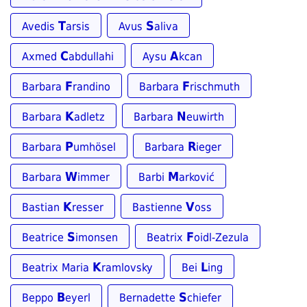
T
S
Avedis
arsis
Avus
aliva
C
A
Axmed
abdullahi
Aysu
kcan
F
F
Barbara
randino
Barbara
rischmuth
K
N
Barbara
adletz
Barbara
euwirth
P
R
Barbara
umhösel
Barbara
ieger
W
M
Barbara
immer
Barbi
arković
K
V
Bastian
resser
Bastienne
oss
S
F
Beatrice
imonsen
Beatrix
oidl-Zezula
K
L
Beatrix Maria
ramlovsky
Bei
ing
B
S
Beppo
eyerl
Bernadette
chiefer