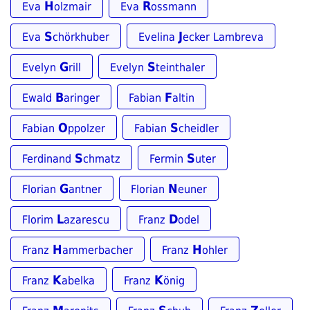
H
R
Eva
olzmair
Eva
ossmann
S
J
Eva
chörkhuber
Evelina
ecker Lambreva
G
S
Evelyn
rill
Evelyn
teinthaler
B
F
Ewald
aringer
Fabian
altin
O
S
Fabian
ppolzer
Fabian
cheidler
S
S
Ferdinand
chmatz
Fermin
uter
G
N
Florian
antner
Florian
euner
L
D
Florim
azarescu
Franz
odel
H
H
Franz
ammerbacher
Franz
ohler
K
K
Franz
abelka
Franz
önig