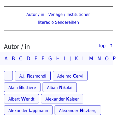
Autor / in
Verlage / Institutionen
literadio Sendereihen
Autor / in
top ↑
A
B
C
D
E
F
G
H
I
J
K
L
M
N
O
P
R
C
A.J.
osmondi
Adelmo
ervi
B
N
Alain
lottière
Alban
ikolai
W
K
Albert
endt
Alexander
aiser
L
N
Alexander
ippmann
Alexander
itzberg