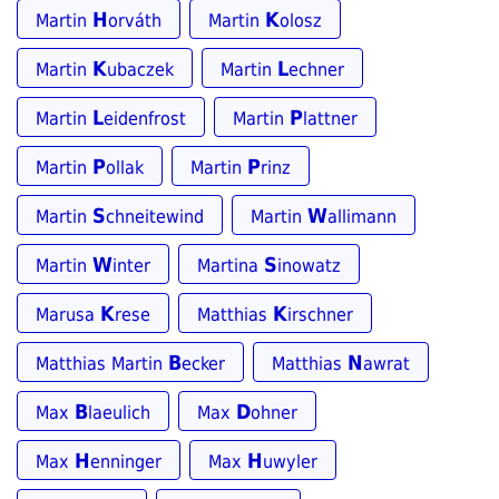
H
K
Martin
orváth
Martin
olosz
K
L
Martin
ubaczek
Martin
echner
L
P
Martin
eidenfrost
Martin
lattner
P
P
Martin
ollak
Martin
rinz
S
W
Martin
chneitewind
Martin
allimann
W
S
Martin
inter
Martina
inowatz
K
K
Marusa
rese
Matthias
irschner
B
N
Matthias Martin
ecker
Matthias
awrat
B
D
Max
laeulich
Max
ohner
H
H
Max
enninger
Max
uwyler