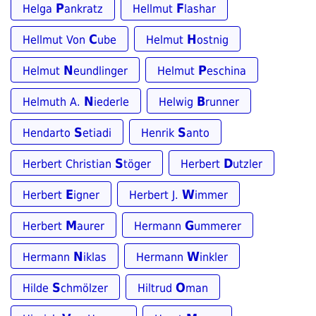
P
F
Helga
ankratz
Hellmut
lashar
C
H
Hellmut Von
ube
Helmut
ostnig
N
P
Helmut
eundlinger
Helmut
eschina
N
B
Helmuth A.
iederle
Helwig
runner
S
S
Hendarto
etiadi
Henrik
anto
S
D
Herbert Christian
töger
Herbert
utzler
E
W
Herbert
igner
Herbert J.
immer
M
G
Herbert
aurer
Hermann
ummerer
N
W
Hermann
iklas
Hermann
inkler
S
O
Hilde
chmölzer
Hiltrud
man