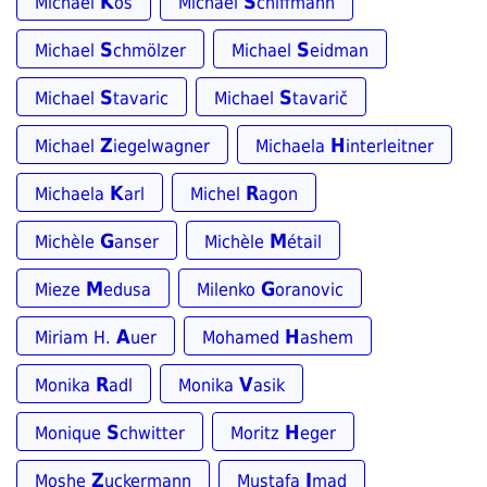
K
S
Michael
os
Michael
chiffmann
S
S
Michael
chmölzer
Michael
eidman
S
S
Michael
tavaric
Michael
tavarič
Z
H
Michael
iegelwagner
Michaela
interleitner
K
R
Michaela
arl
Michel
agon
G
M
Michèle
anser
Michèle
étail
M
G
Mieze
edusa
Milenko
oranovic
A
H
Miriam H.
uer
Mohamed
ashem
R
V
Monika
adl
Monika
asik
S
H
Monique
chwitter
Moritz
eger
Z
I
Moshe
uckermann
Mustafa
mad