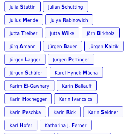
S
S
Julia
tattin
Julian
chutting
M
R
Julius
ende
Julya
abinowich
T
W
B
Jutta
reiber
Jutta
ilke
Jörn
irkholz
A
B
K
Jürg
mann
Jürgen
auer
Jürgen
aizik
L
P
Jürgen
agger
Jürgen
ettinger
S
M
Jürgen
chäfer
Karel Hynek
ácha
E
B
Karim
l-Gawhary
Karin
allauff
H
I
Karin
ochegger
Karin
vancsics
P
R
S
Karin
eschka
Karin
ick
Karin
eidner
H
F
Karl
ofer
Katharina J.
erner