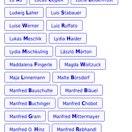
L
S
Ludwig
aher
Luis
tabauer
W
R
Luise
erner
Luiz
uffato
M
H
Lukas
eschik
Lydia
aider
M
M
Lydia
ischkulnig
László
árton
F
W
Maddalena
ingerle
Magda
oitzuck
L
B
Maja
innemann
Malte
orsdorf
B
B
Manfred
auschulte
Manfred
läuel
B
C
Manfred
uchinger
Manfred
hobot
G
M
Manfred
ram
Manfred
ittermayer
H
R
Manfred O.
inz
Manfred
ebhandl