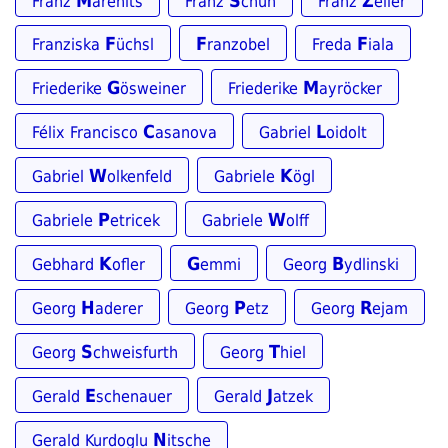
M
S
Z
Franz
arenits
Franz
chuh
Franz
eller
F
F
F
Franziska
üchsl
ranzobel
Freda
iala
G
M
Friederike
ösweiner
Friederike
ayröcker
C
L
Félix Francisco
asanova
Gabriel
oidolt
W
K
Gabriel
olkenfeld
Gabriele
ögl
P
W
Gabriele
etricek
Gabriele
olff
K
G
B
Gebhard
ofler
emmi
Georg
ydlinski
H
P
R
Georg
aderer
Georg
etz
Georg
ejam
S
T
Georg
chweisfurth
Georg
hiel
E
J
Gerald
schenauer
Gerald
atzek
N
Gerald Kurdoglu
itsche