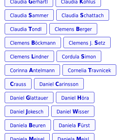
G
K
Claudia
erhartl
Claudia
ohlus
S
S
Claudia
ammer
Claudia
chattach
T
B
Claudia
ondl
Clemens
erger
B
S
Clemens
öckmann
Clemens J.
etz
L
S
Clemens
indner
Cordula
imon
A
T
Corinna
ntelmann
Cornelia
ravnicek
C
C
rauss
Daniel
arinsson
G
H
Daniel
lattauer
Daniel
öra
J
W
Daniel
okesch
Daniel
isser
B
F
Daniela
euren
Daniela
ürst
M
M
Daniela
eisel
Daniela
eisl