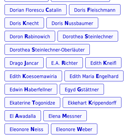
C
F
Dorian Florescu
atalin
Doris
leischmann
K
N
Doris
necht
Doris
ussbaumer
R
S
Doron
abinowich
Dorothea
teinlechner
S
Dorothea
teinlechner-Oberläuter
J
R
K
Drago
ancar
E.A.
ichter
Edith
neifl
K
E
Edith
oesoemawiria
Edith Maria
ngelhard
H
G
Edwin
aberfellner
Egyd
stättner
T
K
Ekaterine
ogonidze
Ekkehart
rippendorff
A
M
El
wadalla
Elena
essner
N
W
Eleonore
eiss
Eleonore
eber