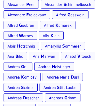
P
S
Alexander
eer
Alexander
chimmelbusch
F
G
Alexandre
roidevaux
Alfred
esswein
G
K
Alfred
oubran
Alfred
omarek
W
K
Alfred
arnes
Ally
lein
H
S
Alois
otschnig
Amaryllis
ommerer
B
M
V
Ana
ilić
Ana
arwan
Anatol
itouch
G
H
Andrea
rill
Andrea
eistinger
K
D
Andrea
omlosy
Andrea Maria
usl
S
S
Andrea
crima
Andrea
tift-Laube
D
G
Andreas
rescher
Andreas
rimm