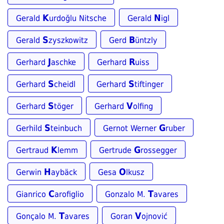
K
N
Gerald
urdoğlu Nitsche
Gerald
igl
S
B
Gerald
zyszkowitz
Gerd
üntzly
J
R
Gerhard
aschke
Gerhard
uiss
S
S
Gerhard
cheidl
Gerhard
tiftinger
S
V
Gerhard
töger
Gerhard
olfing
S
G
Gerhild
teinbuch
Gernot Werner
ruber
K
G
Gertraud
lemm
Gertrude
rossegger
H
O
Gerwin
aybäck
Gesa
lkusz
C
T
Gianrico
arofiglio
Gonzalo M.
avares
T
V
Gonçalo M.
avares
Goran
ojnović