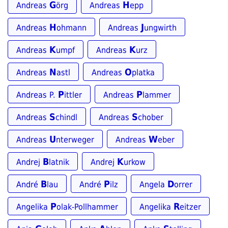
G
H
Andreas
örg
Andreas
epp
H
J
Andreas
ohmann
Andreas
ungwirth
K
K
Andreas
umpf
Andreas
urz
N
O
Andreas
astl
Andreas
platka
P
P
Andreas P.
ittler
Andreas
lammer
S
S
Andreas
chindl
Andreas
chober
U
W
Andreas
nterweger
Andreas
eber
B
K
Andrej
latnik
Andrej
urkow
B
P
D
André
lau
André
ilz
Angela
orrer
P
R
Angelika
olak-Pollhammer
Angelika
eitzer