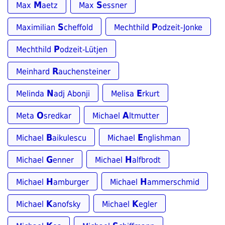
M
S
Max
aetz
Max
essner
S
P
Maximilian
cheffold
Mechthild
odzeit-Jonke
P
Mechthild
odzeit-Lütjen
R
Meinhard
auchensteiner
N
E
Melinda
adj Abonji
Melisa
rkurt
O
A
Meta
sredkar
Michael
ltmutter
B
E
Michael
aikulescu
Michael
nglishman
G
H
Michael
enner
Michael
alfbrodt
H
H
Michael
amburger
Michael
ammerschmid
K
K
Michael
anofsky
Michael
egler