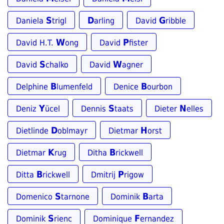
S
D
G
Daniela
trigl
arling
David
ribble
W
P
David H.T.
ong
David
fister
S
W
David
chalko
David
agner
B
B
Delphine
lumenfeld
Denice
ourbon
Y
S
N
Deniz
ücel
Dennis
taats
Dieter
elles
D
H
Dietlinde
oblmayr
Dietmar
orst
K
B
Dietmar
rug
Ditha
rickwell
B
P
Ditta
rickwell
Dmitrij
rigow
S
B
Domenico
tarnone
Dominik
arta
S
F
Dominik
rienc
Dominique
ernandez