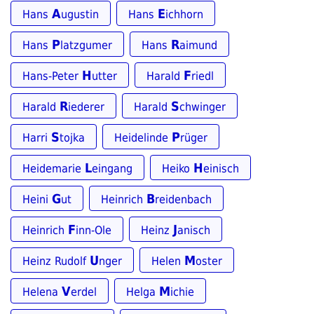
A
E
Hans
ugustin
Hans
ichhorn
P
R
Hans
latzgumer
Hans
aimund
H
F
Hans-Peter
utter
Harald
riedl
R
S
Harald
iederer
Harald
chwinger
S
P
Harri
tojka
Heidelinde
rüger
L
H
Heidemarie
eingang
Heiko
einisch
G
B
Heini
ut
Heinrich
reidenbach
F
J
Heinrich
inn-Ole
Heinz
anisch
U
M
Heinz Rudolf
nger
Helen
oster
V
M
Helena
erdel
Helga
ichie