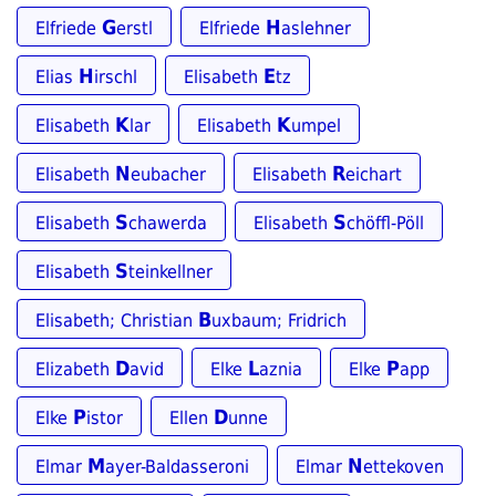
G
H
Elfriede
erstl
Elfriede
aslehner
H
E
Elias
irschl
Elisabeth
tz
K
K
Elisabeth
lar
Elisabeth
umpel
N
R
Elisabeth
eubacher
Elisabeth
eichart
S
S
Elisabeth
chawerda
Elisabeth
chöffl-Pöll
S
Elisabeth
teinkellner
B
Elisabeth; Christian
uxbaum; Fridrich
D
L
P
Elizabeth
avid
Elke
aznia
Elke
app
P
D
Elke
istor
Ellen
unne
M
N
Elmar
ayer-Baldasseroni
Elmar
ettekoven