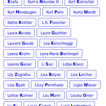
K
N
K
safa
Kum'a
dumbe III
Kurt
otrschal
M
P
W
Kurt
ondaugen
Kurt
alm
Kurto
endt
K
F
Käthe
nittler
L.R.
leischer
A
G
Laura
lcoba
Laure
authier
G
K
Laurent
audé
Lea
erschhaggl
K
B
Leena
rohn
Lena-Marie
iertimpel
G
S
K
Leonie
aiser
Li
uo
Lidija
lasic
Z
B
L
Lily
ografou
Lisa
olyos
Lisa
ercher
S
P
W
Lisa
palt
Lissy
ernthaler
Lojze
ieser
K
M
O
Lothar
olmer
Lou
arin
Loulou
mer
X
C
L
Lu
u
Lucas
ejpek
Lucia
eidenfrost