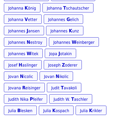
K
T
Johanna
önig
Johanna
schautscher
V
G
Johanna
etter
Johannes
elich
J
K
Johannes
ansen
Johannes
unz
N
W
Johannes
estroy
Johannes
einberger
W
J
Johannes
itek
Jopa
otakin
H
Z
Josef
aslinger
Joseph
oderer
N
N
Jovan
icolic
Jovan
ikolic
R
T
Jovana
eisinger
Judit
avakoli
P
T
Judith Nika
feifer
Judith W.
aschler
B
K
K
Julia
lesken
Julia
ospach
Julia
rikler