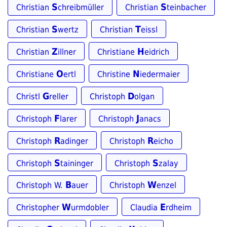
S
S
Christian
chreibmüller
Christian
teinbacher
S
T
Christian
wertz
Christian
eissl
Z
H
Christian
illner
Christiane
eidrich
O
N
Christiane
ertl
Christine
iedermaier
G
D
Christl
reller
Christoph
olgan
F
J
Christoph
larer
Christoph
anacs
R
R
Christoph
adinger
Christoph
eicho
S
S
Christoph
taininger
Christoph
zalay
B
W
Christoph W.
auer
Christoph
enzel
W
E
Christopher
urmdobler
Claudia
rdheim