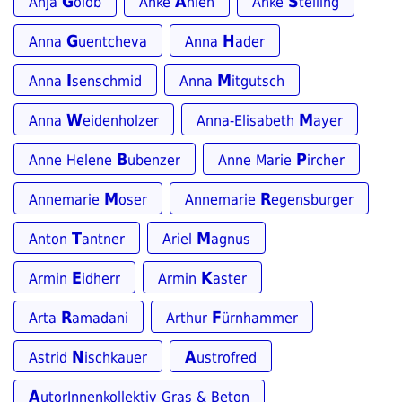
G
A
S
Anja
olob
Anke
hlen
Anke
telling
G
H
Anna
uentcheva
Anna
ader
I
M
Anna
senschmid
Anna
itgutsch
W
M
Anna
eidenholzer
Anna-Elisabeth
ayer
B
P
Anne Helene
ubenzer
Anne Marie
ircher
M
R
Annemarie
oser
Annemarie
egensburger
T
M
Anton
antner
Ariel
agnus
E
K
Armin
idherr
Armin
aster
R
F
Arta
amadani
Arthur
ürnhammer
N
A
Astrid
ischkauer
ustrofred
A
utorInnenkollektiv Gras & Beton