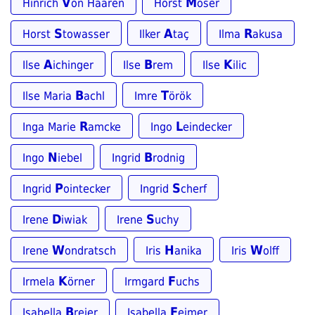
V
M
Hinrich
on Haaren
Horst
oser
S
A
R
Horst
towasser
Ilker
taç
Ilma
akusa
A
B
K
Ilse
ichinger
Ilse
rem
Ilse
ilic
B
T
Ilse Maria
achl
Imre
örök
R
L
Inga Marie
amcke
Ingo
eindecker
N
B
Ingo
iebel
Ingrid
rodnig
P
S
Ingrid
ointecker
Ingrid
cherf
D
S
Irene
iwiak
Irene
uchy
W
H
W
Irene
ondratsch
Iris
anika
Iris
olff
K
F
Irmela
örner
Irmgard
uchs
B
F
Isabella
reier
Isabella
eimer