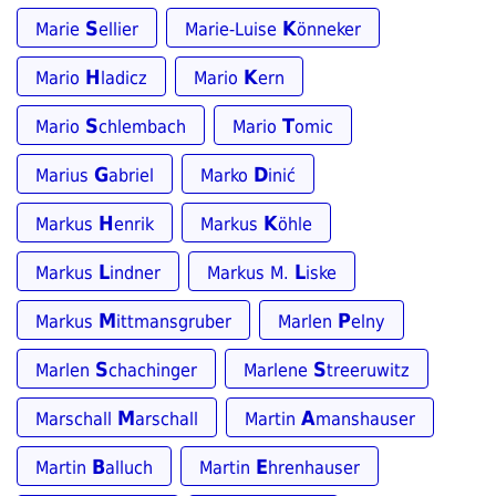
S
K
Marie
ellier
Marie-Luise
önneker
H
K
Mario
ladicz
Mario
ern
S
T
Mario
chlembach
Mario
omic
G
D
Marius
abriel
Marko
inić
H
K
Markus
enrik
Markus
öhle
L
L
Markus
indner
Markus M.
iske
M
P
Markus
ittmansgruber
Marlen
elny
S
S
Marlen
chachinger
Marlene
treeruwitz
M
A
Marschall
arschall
Martin
manshauser
B
E
Martin
alluch
Martin
hrenhauser