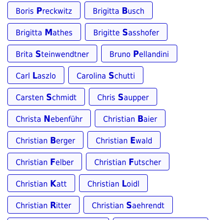
P
B
Boris
reckwitz
Brigitta
usch
M
S
Brigitta
athes
Brigitte
asshofer
S
P
Brita
teinwendtner
Bruno
ellandini
L
S
Carl
aszlo
Carolina
chutti
S
S
Carsten
chmidt
Chris
aupper
N
B
Christa
ebenführ
Christian
aier
B
E
Christian
erger
Christian
wald
F
F
Christian
elber
Christian
utscher
K
L
Christian
att
Christian
oidl
R
S
Christian
itter
Christian
aehrendt