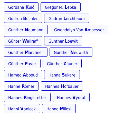
K
L
Gordana
uić
Gregor M.
epka
B
L
Gudrun
üchler
Gudrun
erchbaum
N
A
Gunther
eumann
Gwendolyn Von
mbesser
W
L
Günter
allraff
Günther
oewit
M
N
Günther
archner
Günther
euwirth
P
Z
Günther
ayer
Günther
äuner
A
S
Hamed
bboud
Hanna
ukare
R
H
Hanne
ömer
Hannes
ofbauer
R
V
Hannes
inglstetter
Hannes
yoral
V
M
Hanni
anicek
Hanno
ilesi