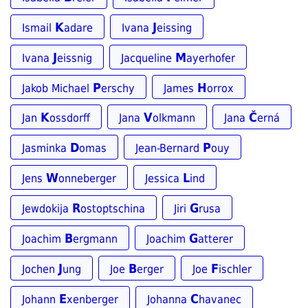
K
J
Ismail
adare
Ivana
eissing
J
M
Ivana
eissnig
Jacqueline
ayerhofer
P
H
Jakob Michael
erschy
James
orrox
K
V
Č
Jan
ossdorff
Jana
olkmann
Jana
erná
D
P
Jasminka
omas
Jean-Bernard
ouy
W
L
Jens
onneberger
Jessica
ind
R
G
Jewdokija
ostoptschina
Jiri
rusa
B
G
Joachim
ergmann
Joachim
atterer
J
B
F
Jochen
ung
Joe
erger
Joe
ischler
E
C
Johann
xenberger
Johanna
havanec