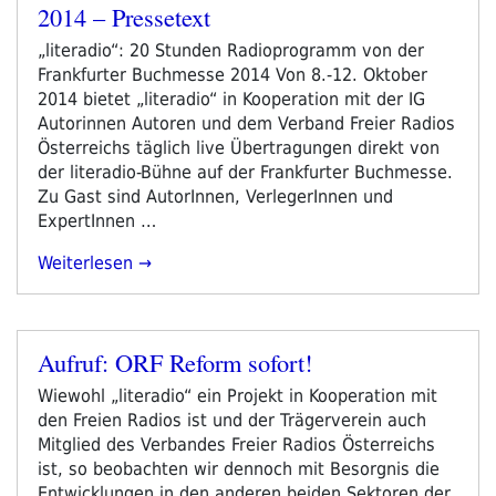
2014 – Pressetext
am
„literadio“: 20 Stunden Radioprogramm von der
Frankfurter Buchmesse 2014 Von 8.-12. Oktober
2014 bietet „literadio“ in Kooperation mit der IG
Autorinnen Autoren und dem Verband Freier Radios
Österreichs täglich live Übertragungen direkt von
der literadio-Bühne auf der Frankfurter Buchmesse.
Zu Gast sind AutorInnen, VerlegerInnen und
ExpertInnen …
„literadio
Weiterlesen
Auf
Der
Frankfurter
Aufruf: ORF Reform sofort!
Buchmesse
Veröffentlicht
2014
am
Wiewohl „literadio“ ein Projekt in Kooperation mit
–
den Freien Radios ist und der Trägerverein auch
Pressetext“
Mitglied des Verbandes Freier Radios Österreichs
ist, so beobachten wir dennoch mit Besorgnis die
Entwicklungen in den anderen beiden Sektoren der