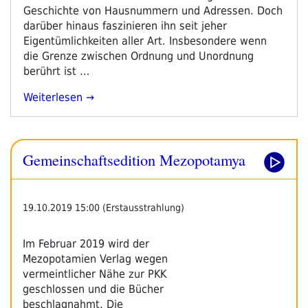
Geschichte von Hausnummern und Adressen. Doch
darüber hinaus faszinieren ihn seit jeher
Eigentümlichkeiten aller Art. Insbesondere wenn
die Grenze zwischen Ordnung und Unordnung
berührt ist …
„Anton
Weiterlesen
Tantner:
Von
Straßenlaternen
Gemeinschaftsedition Mezopotamya
Und
Wanderdünen“
19.10.2019 15:00 (Erstausstrahlung)
Im Februar 2019 wird der
Mezopotamien Verlag wegen
vermeintlicher Nähe zur PKK
geschlossen und die Bücher
beschlagnahmt. Die