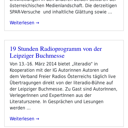
österreichischen Medienlandschaft. Die derzeitigen
SPAR-Versuche und inhaltliche Glättung sowie …
„Aufruf:
Weiterlesen
ORF
Reform
Sofort!“
19 Stunden Radioprogramm von der
Veröffentlicht
Leipziger Buchmesse
am
Von 13.-16. März 2014 bietet „literadio“ in
Kooperation mit der IG Autorinnen Autoren und
dem Verband Freier Radios Österreichs täglich live
Übertragungen direkt von der literadio-Bühne auf
der Leipziger Buchmesse. Zu Gast sind AutorInnen,
VerlegerInnen und ExpertInnen aus der
Literaturszene. In Gesprächen und Lesungen
werden …
„19
Weiterlesen
Stunden