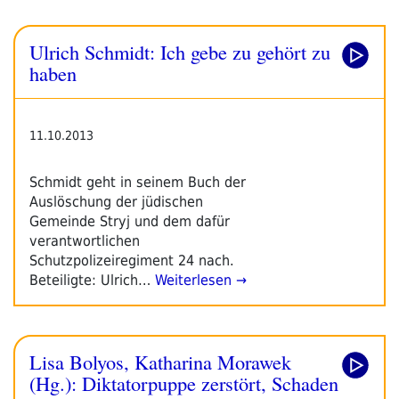
Radioprogramm
Von
Ulrich Schmidt: Ich gebe zu gehört zu
Der
Leipziger
haben
Buchmesse“
11.10.2013
Schmidt geht in seinem Buch der
Auslöschung der jüdischen
Gemeinde Stryj und dem dafür
verantwortlichen
Schutzpolizeiregiment 24 nach.
Beteiligte: Ulrich…
Weiterlesen →
Lisa Bolyos, Katharina Morawek
(Hg.): Diktatorpuppe zerstört, Schaden