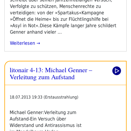
Verfolgte zu schützen, Menschenrechte zu
verteidigen: von der »Spartakus«­Kampagne
»Öffnet die Heime« bis zur Flücht­lingshilfe bei
»Asyl in Not«.Diese Kämpfe langer Jahre schildert
Genner anhand vieler …
„litonair
Weiterlesen
4-
14:
Verleitung
litonair 4-13: Michael Genner –
Zum
Aufstand“
Verleitung zum Aufstand
18.07.2013 19:33 (Erstausstrahlung)
Michael Genner:Verleitung zum
Aufstand-Ein Versuch über
Widerstand und Antirassismus ist