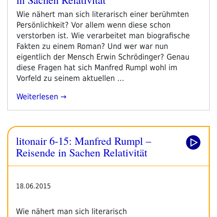
Wie nähert man sich literarisch einer berühmten
Persönlichkeit? Vor allem wenn diese schon
verstorben ist. Wie verarbeitet man biografische
Fakten zu einem Roman? Und wer war nun
eigentlich der Mensch Erwin Schrödinger? Genau
diese Fragen hat sich Manfred Rumpl wohl im
Vorfeld zu seinem aktuellen …
„litonair
Weiterlesen
6-
15:
Manfred
litonair 6-15: Manfred Rumpl –
Rumpl
–
Reisende in Sachen Relativität
Reisende
In
Sachen
18.06.2015
Relativität“
Wie nähert man sich literarisch