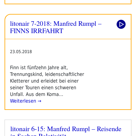
litonair 7-2018: Manfred Rumpl –
FINNS IRRFAHRT
23.05.2018
Finn ist fünfzehn Jahre alt,
Trennungskind, leidenschaftlicher
Kletterer und erleidet bei einer
seiner Touren einen schweren
Unfall. Aus dem Koma…
Weiterlesen →
litonair 6-15: Manfred Rumpl – Reisende
Veröffentlicht
in Sachen Relativität
am