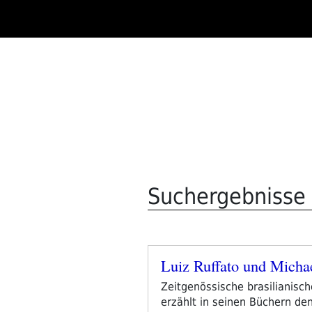
Zum
Inhalt
springen
Suchergebnisse f
Luiz Ruffato und Micha
Veröffentlicht
am
Zeitgenössische brasilianisch
erzählt in seinen Büchern den