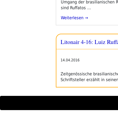
Umgang der brasilianischen R
sind Ruffatos …
„Luiz
Weiterlesen
Ruffato
Und
Michael
Litonair 4-16: Luiz Ruf
Kegler“
14.04.2016
Zeitgenössische brasilianisc
Schriftsteller erzählt in sei