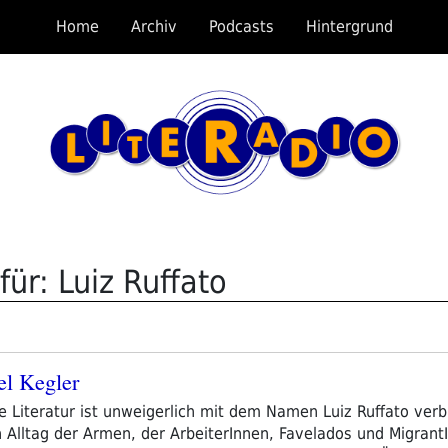
Home
Archiv
Podcasts
Hintergrund
ür: Luiz Ruffato
el Kegler
e Literatur ist unweigerlich mit dem Namen Luiz Ruffato verb
 Alltag der Armen, der ArbeiterInnen, Favelados und MigrantI