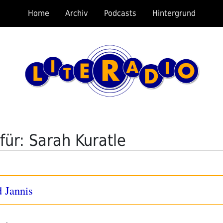
Home
Archiv
Podcasts
Hintergrund
für: Sarah Kuratle
d Jannis