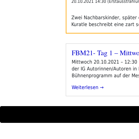
20.10.2021 14:30 (Erstausstrahlu
Zwei Nachbarskinder, später 
Kuratle beschreibt eine zart
FBM21- Tag 1 – Mittw
Veröffentlicht
am
Mittwoch 20.10.2021 – 12:30
der IG Autorinnen/Autoren in
Bühnenprogramm auf der Mes
„FBM21-
Weiterlesen
Tag
1
–
Mittwoch“