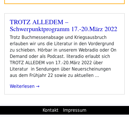
TROTZ ALLEDEM –
Veröffentlicht
Schwerpunktprogramm 17.-20.März 2022
am
Trotz Buchmessenabsage und Kriegsausbruch
erlauben wir uns die Literatur in den Vordergrund
zu schieben. Hörbar in unserem Webradio oder On
Demand oder als Podcast. literadio erlaubt sich
TROTZ ALLEDEM von 17.-20.März 2022 über
Literatur in Sendungen über Neuerscheinungen
aus dem Frühjahr 22 sowie zu aktuellen …
„TROTZ
Weiterlesen
ALLEDEM
–
Schwerpunktprogramm
Kontakt
Impressum
17.-20.März
2022“