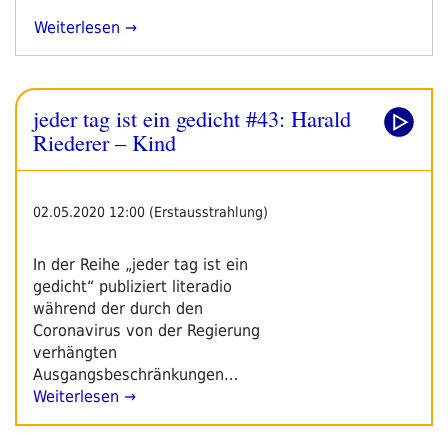
„jeder
Weiterlesen
Tag
Ist
Ein
jeder tag ist ein gedicht #43: Harald
Gedicht
#43:
Riederer – Kind
Harald
Riederer
–
02.05.2020 12:00 (Erstausstrahlung)
Kind“
In der Reihe „jeder tag ist ein
gedicht“ publiziert literadio
während der durch den
Coronavirus von der Regierung
verhängten
Ausgangsbeschränkungen…
Weiterlesen →