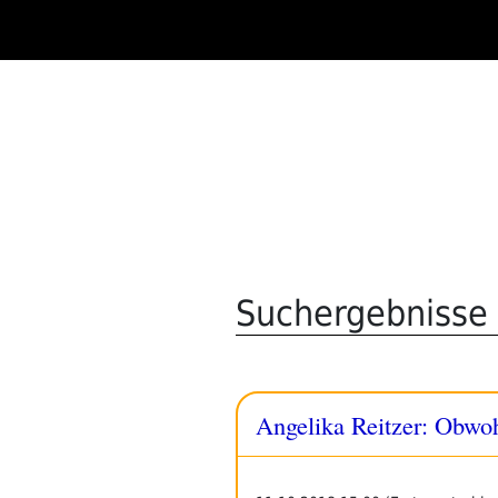
Zum
Inhalt
springen
Suchergebnisse f
Angelika Reitzer: Obwohl