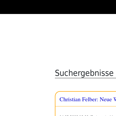
Zum
Inhalt
springen
Suchergebnisse f
Christian Felber: Neue W