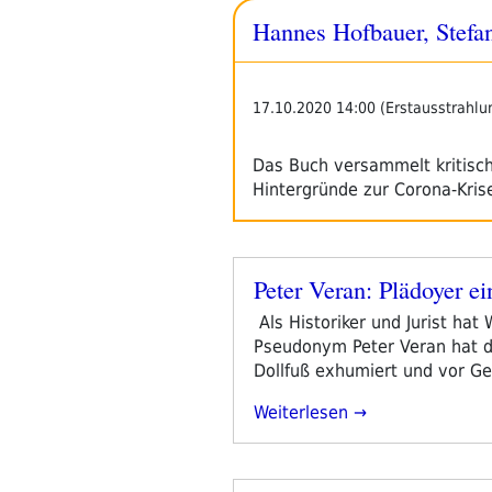
Fragmente.
Hannes Hofbauer, Stefa
Die
Zeit
Danach“
17.10.2020 14:00 (Erstausstrahlu
Das Buch versammelt kritisc
Hintergründe zur Corona-Kris
Peter Veran: Plädoyer e
Veröffentlicht
am
Als Historiker und Jurist ha
Pseudonym Peter Veran hat de
Dollfuß exhumiert und vor Geri
„Peter
Weiterlesen
Veran:
Plädoyer
Eines