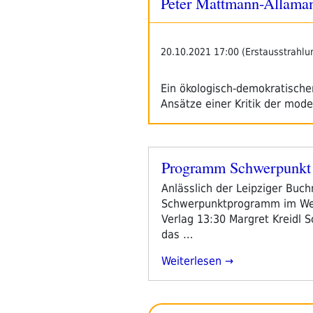
Peter Mattmann-Allaman
20.10.2021 17:00 (Erstausstrahlu
Ein ökologisch-demokratische
Ansätze einer Kritik der mo
Programm Schwerpunkt 
Veröffentlicht
am
Anlässlich der Leipziger Buchm
Schwerpunktprogramm im Webr
Verlag 13:30 Margret Kreidl
das …
„Programm
Weiterlesen
Schwerpunkt
Leipziger
Buchmesse