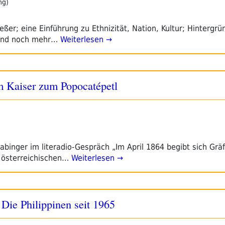
ng)
ßer; eine Einführung zu Ethnizität, Nation, Kultur; Hintergr
 und noch mehr…
Weiterlesen →
m Kaiser zum Popocatépetl
binger im literadio-Gespräch „Im April 1864 begibt sich Gräf
r österreichischen…
Weiterlesen →
Die Philippinen seit 1965