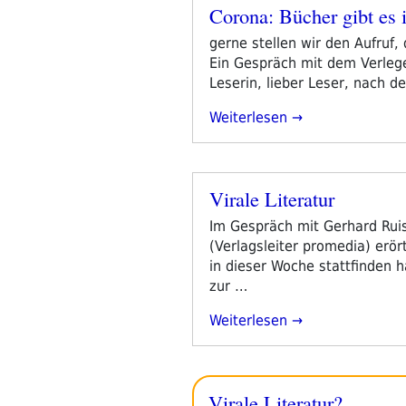
Corona: Bücher gibt es 
Märtyrers“
Veröffentlicht
am
gerne stellen wir den Aufruf,
Ein Gespräch mit dem Verlege
Leserin, lieber Leser, nach 
„Corona:
Weiterlesen
Bücher
Gibt
Es
Virale Literatur
Immer
Veröffentlicht
Zu
am
Im Gespräch mit Gerhard Rui
Kriegen“
(Verlagsleiter promedia) erör
in dieser Woche stattfinden h
zur …
„Virale
Weiterlesen
Literatur“
Virale Literatur?