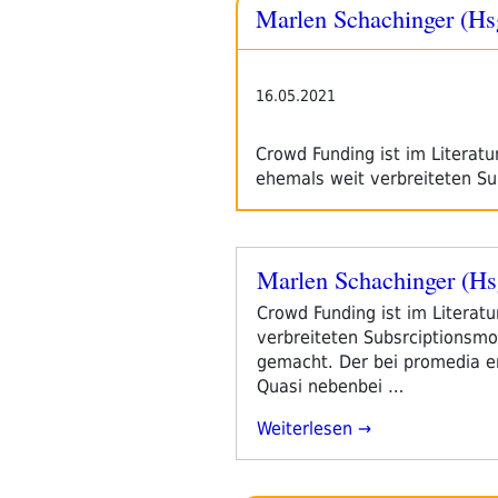
Marlen Schachinger (Hs
2021
–
Tag
4“
16.05.2021
Crowd Funding ist im Literat
ehemals weit verbreiteten Su
Marlen Schachinger (Hs
Veröffentlicht
am
Crowd Funding ist im Literat
verbreiteten Subsrciptionsmo
gemacht. Der bei promedia e
Quasi nebenbei …
„Marlen
Weiterlesen
Schachinger
(Hsg):