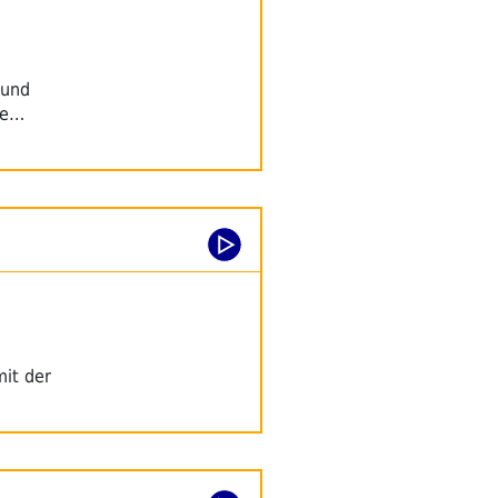
 und
he…
mit der