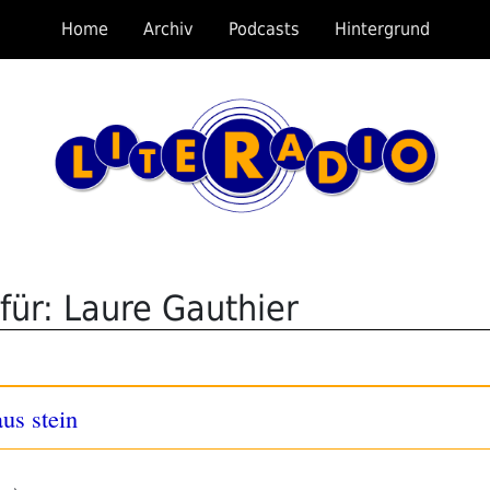
Home
Archiv
Podcasts
Hintergrund
für: Laure Gauthier
us stein