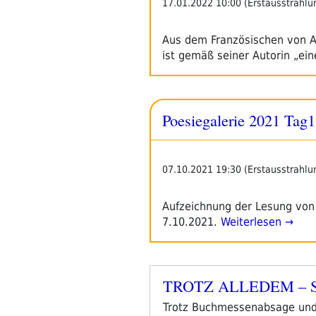
17.01.2022 10:00 (Erstausstrahlu
Aus dem Französischen von An
ist gemäß seiner Autorin „ei
Poesiegalerie 2021 Tag1
07.10.2021 19:30 (Erstausstrahlu
Aufzeichnung der Lesung von
7.10.2021.
Weiterlesen →
TROTZ ALLEDEM – Sch
Veröffentlicht
am
Trotz Buchmessenabsage und K