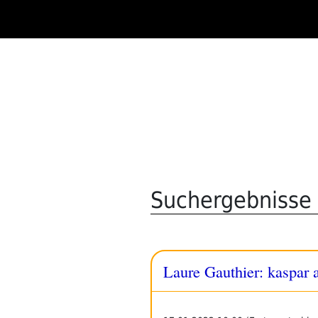
Zum
Inhalt
springen
Suchergebnisse 
Laure Gauthier: kaspar a