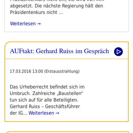
abgesetzt. Die nächste Regierung hält den
Präsidentenkurs nicht …
„Gerhard
Weiterlesen
Ruiss:
Das
Hofer-
AUFtakt: Gerhard Ruiss im Gespräch
Lied
2016“
17.03.2016 13:00 (Erstausstrahlung)
Das Urheberrecht befindet sich im
Umbruch. Zahlreiche „Baustellen“
tun sich auf für alle Beteiligten.
Gerhard Ruiss – Geschäfts­führer
der IG…
Weiterlesen →