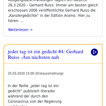
26.3.2020 – Gerhard Ruiss: Immer am besten gleich
erschossen 2006 veröffentlichte Gerhard Ruiss die
„Kanzlergedichte“ in der Edition Aramo. Hier zu
hören: …
„jeder
Weiterlesen
Tag
Ist
Ein
jeder tag ist ein gedicht #4: Gerhard
Gedicht
#5:
Ruiss -Am nächsten nah
Gerhard
Ruiss
–
25.03.2020 15:00 (Erstausstrahlung)
Immer
Am
In der Reihe „jeder tag ist ein
Besten
gedicht“ publiziert literadio
Gleich
während der durch den
Erschossen“
Coronavirus von der Regierung