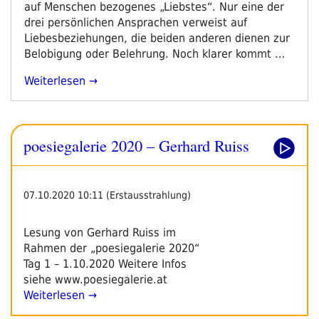
auf Menschen bezogenes „Liebstes“. Nur eine der
drei persönlichen Ansprachen verweist auf
Liebesbeziehungen, die beiden anderen dienen zur
Belobigung oder Belehrung. Noch klarer kommt …
„Gerhard
Weiterlesen
Ruiss:
Lieber,
Liebste,
poesiegalerie 2020 – Gerhard Ruiss
Liebes,
Liebstes
–
Andichtungen“
07.10.2020 10:11 (Erstausstrahlung)
Lesung von Gerhard Ruiss im
Rahmen der „poesiegalerie 2020“
Tag 1 – 1.10.2020 Weitere Infos
siehe www.poesiegalerie.at
Weiterlesen →