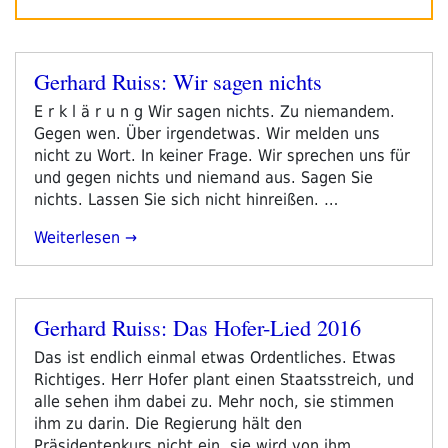
Gerhard Ruiss: Wir sagen nichts
Veröffentlicht
am
E r k l ä r u n g Wir sagen nichts. Zu niemandem.
Gegen wen. Über irgendetwas. Wir melden uns
nicht zu Wort. In keiner Frage. Wir sprechen uns für
und gegen nichts und niemand aus. Sagen Sie
nichts. Lassen Sie sich nicht hinreißen. …
„Gerhard
Weiterlesen
Ruiss:
Wir
Sagen
Gerhard Ruiss: Das Hofer-Lied 2016
Nichts“
Veröffentlicht
am
Das ist endlich einmal etwas Ordentliches. Etwas
Richtiges. Herr Hofer plant einen Staatsstreich, und
alle sehen ihm dabei zu. Mehr noch, sie stimmen
ihm zu darin. Die Regierung hält den
Präsidentenkurs nicht ein, sie wird von ihm