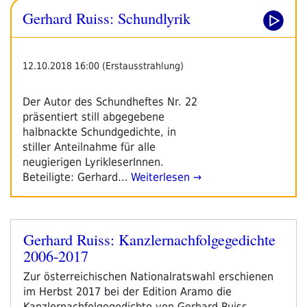
Ein
Gerhard Ruiss: Schundlyrik
Gedicht
#4:
Gerhard
Ruiss
12.10.2018 16:00 (Erstausstrahlung)
–
Am
Der Autor des Schundheftes Nr. 22
Nächsten
präsentiert still abgegebene
Nah“
halbnackte Schundgedichte, in
stiller Anteilnahme für alle
neugierigen LyrikleserInnen.
Beteiligte: Gerhard…
Weiterlesen →
Gerhard Ruiss: Kanzlernachfolgegedichte
Veröffentlicht
2006-2017
am
Zur österreichischen Nationalratswahl erschienen
im Herbst 2017 bei der Edition Aramo die
Kanzlernachfolgegedichte von Gerhard Ruiss,