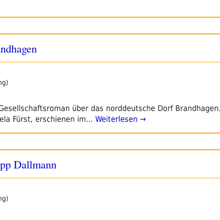
andhagen
ng)
 Gesellschafts­roman über das norddeutsche Dorf Brandhagen.
ela Fürst, erschienen im…
Weiterlesen →
ipp Dallmann
ng)