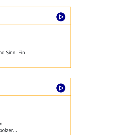
nd Sinn. Ein
en
ppolzer…