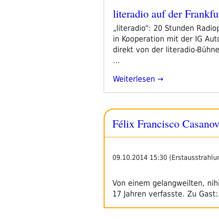
literadio auf der Frank
Veröffentlicht
am
„literadio“: 20 Stunden Radi
in Kooperation mit der IG Au
direkt von der literadio-Büh
…
„literadio
Weiterlesen
Auf
Der
Frankfurter
Félix Francisco Casanova
Buchmesse
2014
–
Pressetext“
09.10.2014 15:30 (Erstausstrahlu
Von einem gelangweilten, nih
17 Jahren verfasste. Zu Gast