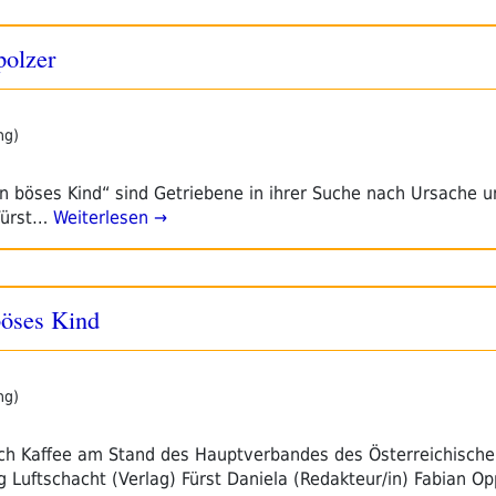
polzer
ng)
n böses Kind“ sind Getriebene in ihrer Suche nach Ursache u
Fürst…
Weiterlesen →
böses Kind
ng)
ich Kaffee am Stand des Hauptverbandes des Österreichisch
g Luftschacht (Verlag) Fürst Daniela (Redakteur/in) Fabian O