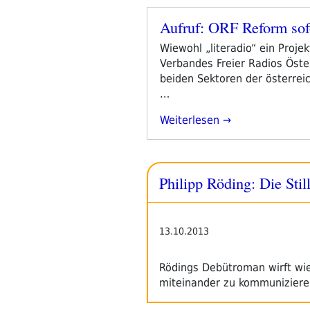
Aufruf: ORF Reform sof
Veröffentlicht
am
Wiewohl „literadio“ ein Proje
Verbandes Freier Radios Öste
beiden Sektoren der österrei
…
„Aufruf:
Weiterlesen
ORF
Reform
Sofort!“
Philipp Röding: Die Sti
13.10.2013
Rödings Debütroman wirft wie 
miteinander zu kommuniziere