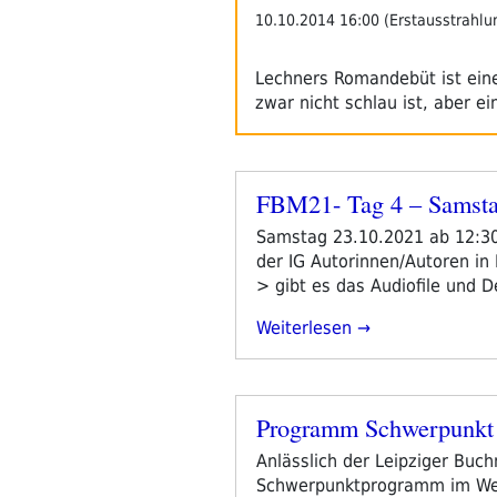
10.10.2014 16:00 (Erstausstrahlu
Lechners Romandebüt ist eine
zwar nicht schlau ist, aber 
FBM21- Tag 4 – Samst
Veröffentlicht
am
Samstag 23.10.2021 ab 12:3
der IG Autorinnen/Autoren in
> gibt es das Audiofile und 
„FBM21-
Weiterlesen
Tag
4
–
Programm Schwerpunkt 
Samstag“
Veröffentlicht
am
Anlässlich der Leipziger Buchm
Schwerpunktprogramm im Webr