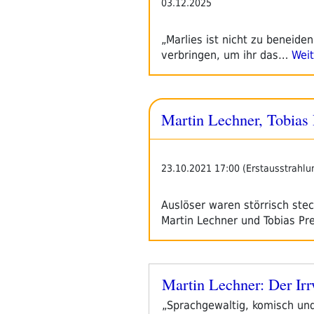
03.12.2025
„Marlies ist nicht zu beneide
verbringen, um ihr das…
Weit
Martin Lechner, Tobias 
23.10.2021 17:00 (Erstausstrahlu
Auslöser waren störrisch ste
Martin Lechner und Tobias P
Martin Lechner: Der Ir
Veröffentlicht
am
„Sprachgewaltig, komisch und