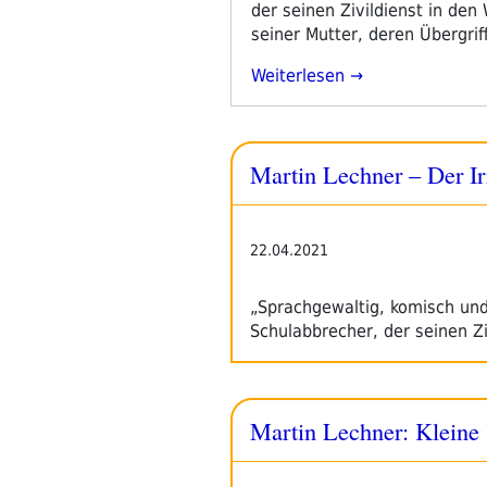
der seinen Zivildienst in den 
seiner Mutter, deren Übergrif
„Martin
Weiterlesen
Lechner:
Der
Irrweg“
Martin Lechner – Der I
22.04.2021
„Sprachgewaltig, komisch und
Schulabbrecher, der seinen Zi
Martin Lechner: Kleine