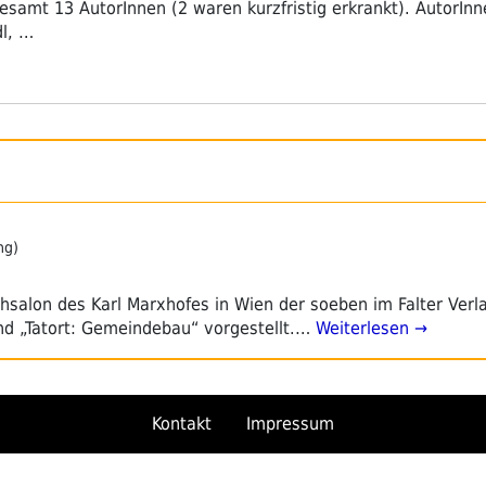
esamt 13 AutorInnen (2 waren kurzfristig erkrankt). AutorIn
dl, …
ng)
alon des Karl Marxhofes in Wien der soeben im Falter Verl
d „Tatort: Gemeindebau“ vorgestellt.…
Weiterlesen →
Kontakt
Impressum