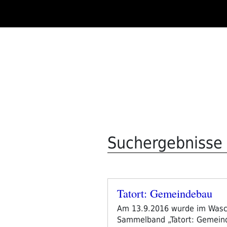
Zum
Inhalt
springen
Suchergebnisse f
Tatort: Gemeindebau
Veröffentlicht
am
Am 13.9.2016 wurde im Waschs
Sammelband „Tatort: Gemeinde