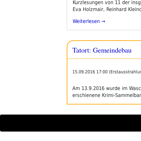
Kurzlesungen von 11 der insg
Eva Holzmair, Reinhard Klein
„Tatort:
Weiterlesen
Gemeindebau“
Tatort: Gemeindebau
15.09.2016 17:00 (Erstausstrahlu
Am 13.9.2016 wurde im Waschs
erschienene Krimi-Sammelban