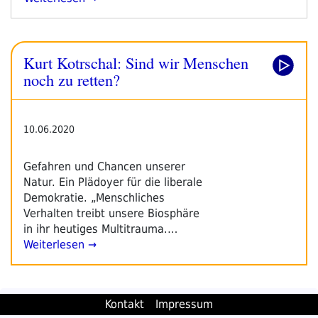
Kotrschal:
Sind
Wir
Kurt Kotrschal: Sind wir Menschen
Menschen
Noch
noch zu retten?
Zu
Retten?“
10.06.2020
Gefahren und Chancen unserer
Natur. Ein Plädoyer für die liberale
Demokratie. „Menschliches
Verhalten treibt unsere Biosphäre
in ihr heutiges Multitrauma.…
Weiterlesen →
Kontakt
Impressum