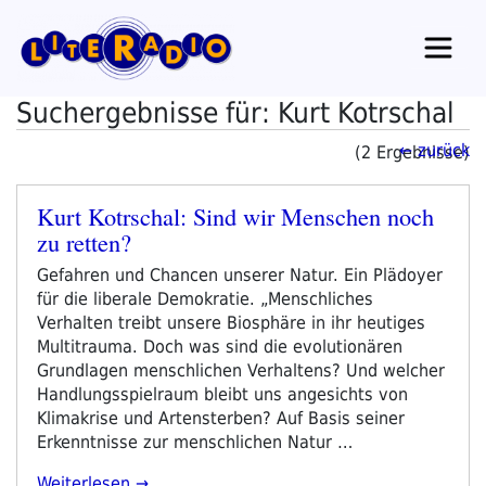
Zum
Inhalt
springen
Suchergebnisse für: Kurt Kotrschal
← zurück
(2 Ergebnisse)
Kurt Kotrschal: Sind wir Menschen noch
Veröffentlicht
zu retten?
am
Gefahren und Chancen unserer Natur. Ein Plädoyer
für die liberale Demokratie. „Menschliches
Verhalten treibt unsere Biosphäre in ihr heutiges
Multitrauma. Doch was sind die evolutionären
Grundlagen menschlichen Verhaltens? Und welcher
Handlungsspielraum bleibt uns angesichts von
Klimakrise und Artensterben? Auf Basis seiner
Erkenntnisse zur menschlichen Natur …
„Kurt
Weiterlesen