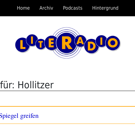
Home
Archiv
Podcasts
Hintergrund
ür: Hollitzer
piegel greifen