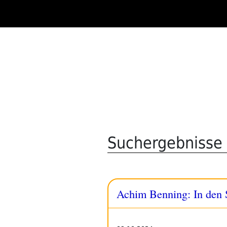
Zum
Inhalt
springen
Suchergebnisse f
Achim Benning: In den S