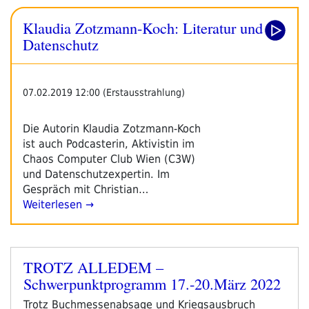
Literatur
Klaudia Zotzmann-Koch: Literatur und
Und
Datenschutz“
Datenschutz
07.02.2019 12:00 (Erstausstrahlung)
Die Autorin Klaudia Zotzmann-Koch
ist auch Podcasterin, Aktivistin im
Chaos Computer Club Wien (C3W)
und Datenschutzexpertin. Im
Gespräch mit Christian…
Weiterlesen →
TROTZ ALLEDEM –
Veröffentlicht
Schwerpunktprogramm 17.-20.März 2022
am
Trotz Buchmessenabsage und Kriegsausbruch