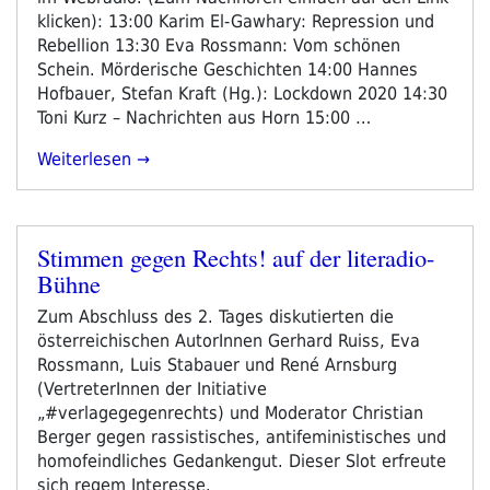
klicken): 13:00 Karim El-Gawhary: Repression und
Rebellion 13:30 Eva Rossmann: Vom schönen
Schein. Mörderische Geschichten 14:00 Hannes
Hofbauer, Stefan Kraft (Hg.): Lockdown 2020 14:30
Toni Kurz – Nachrichten aus Horn 15:00 …
„FBM20-
Weiterlesen
Tag
4
-
Stimmen gegen Rechts! auf der literadio-
Samstag“
Veröffentlicht
Bühne
am
Zum Abschluss des 2. Tages diskutierten die
österreichischen AutorInnen Gerhard Ruiss, Eva
Rossmann, Luis Stabauer und René Arnsburg
(VertreterInnen der Initiative
„#verlagegegenrechts) und Moderator Christian
Berger gegen rassistisches, antifeministisches und
homofeindliches Gedankengut. Dieser Slot erfreute
sich regem Interesse.