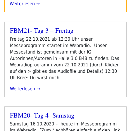
Weiterlesen →
FBM21- Tag 3 – Freitag
Veröffentlicht
am
Freitag 22.10.2021 ab 12:30 Uhr unser
Messeprogramm startet im Webradio. Unser
Messestand ist gemeinsam mit der IG
Autorinnen/Autoren in Halle 3.0 B48 zu finden. Das
Webradioprogramm vom 22.10.2021 (durch Klicken
auf den > gibt es das Audiofile und Details) 12:30
Uli Bree: Du wirst mich …
„FBM21-
Weiterlesen
Tag
3
–
FBM20- Tag 4 -Samstag
Freitag“
Veröffentlicht
am
Samstag 16.10.2020 – heute im Messeprogramm
im Webradio. (Zum Nachhören einfach auf den Link