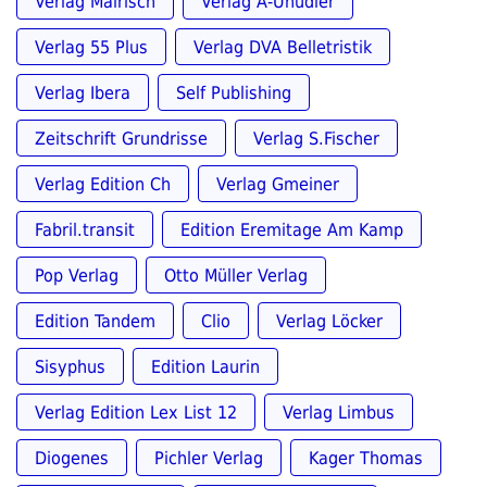
Verlag Mairisch
Verlag A-Uhudler
Verlag 55 Plus
Verlag DVA Belletristik
Verlag Ibera
Self Publishing
Zeitschrift Grundrisse
Verlag S.Fischer
Verlag Edition Ch
Verlag Gmeiner
Fabril.transit
Edition Eremitage Am Kamp
Pop Verlag
Otto Müller Verlag
Edition Tandem
Clio
Verlag Löcker
Sisyphus
Edition Laurin
Verlag Edition Lex List 12
Verlag Limbus
Diogenes
Pichler Verlag
Kager Thomas