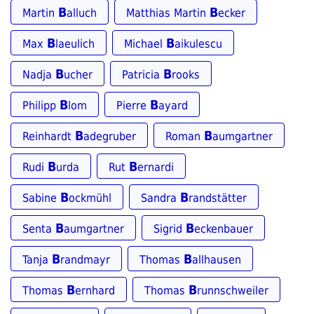
B
B
Martin
alluch
Matthias Martin
ecker
B
B
Max
laeulich
Michael
aikulescu
B
B
Nadja
ucher
Patricia
rooks
B
B
Philipp
lom
Pierre
ayard
B
B
Reinhardt
adegruber
Roman
aumgartner
B
B
Rudi
urda
Rut
ernardi
B
B
Sabine
ockmühl
Sandra
randstätter
B
B
Senta
aumgartner
Sigrid
eckenbauer
B
B
Tanja
randmayr
Thomas
allhausen
B
B
Thomas
ernhard
Thomas
runnschweiler