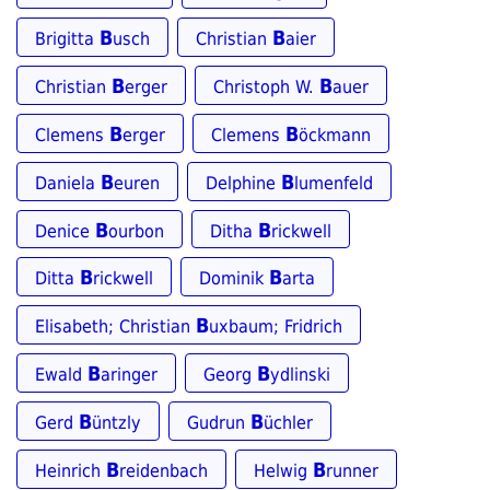
B
B
Brigitta
usch
Christian
aier
B
B
Christian
erger
Christoph W.
auer
B
B
Clemens
erger
Clemens
öckmann
B
B
Daniela
euren
Delphine
lumenfeld
B
B
Denice
ourbon
Ditha
rickwell
B
B
Ditta
rickwell
Dominik
arta
B
Elisabeth; Christian
uxbaum; Fridrich
B
B
Ewald
aringer
Georg
ydlinski
B
B
Gerd
üntzly
Gudrun
üchler
B
B
Heinrich
reidenbach
Helwig
runner