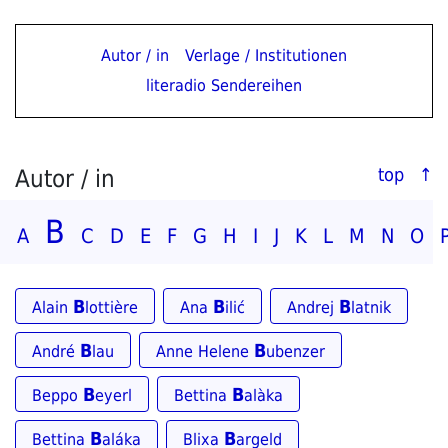
Autor / in
Verlage / Institutionen
literadio Sendereihen
Autor / in
top ↑
B
A
C
D
E
F
G
H
I
J
K
L
M
N
O
B
B
B
Alain
lottière
Ana
ilić
Andrej
latnik
B
B
André
lau
Anne Helene
ubenzer
B
B
Beppo
eyerl
Bettina
alàka
B
B
Bettina
aláka
Blixa
argeld