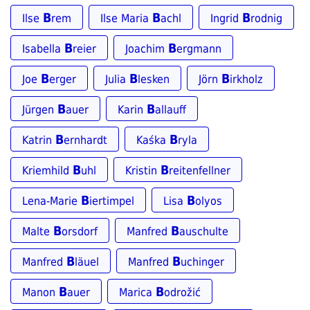
B
B
B
Ilse
rem
Ilse Maria
achl
Ingrid
rodnig
B
B
Isabella
reier
Joachim
ergmann
B
B
B
Joe
erger
Julia
lesken
Jörn
irkholz
B
B
Jürgen
auer
Karin
allauff
B
B
Katrin
ernhardt
Kaśka
ryla
B
B
Kriemhild
uhl
Kristin
reitenfellner
B
B
Lena-Marie
iertimpel
Lisa
olyos
B
B
Malte
orsdorf
Manfred
auschulte
B
B
Manfred
läuel
Manfred
uchinger
B
B
Manon
auer
Marica
odrožić