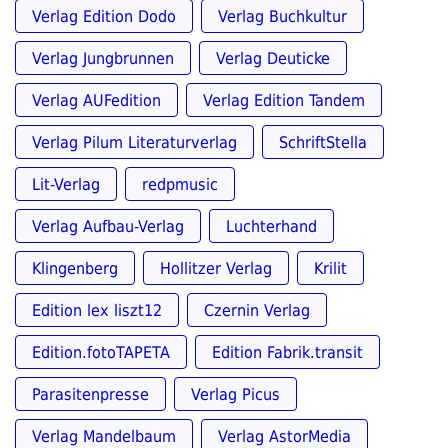
Verlag Edition Dodo
Verlag Buchkultur
Verlag Jungbrunnen
Verlag Deuticke
Verlag AUFedition
Verlag Edition Tandem
Verlag Pilum Literaturverlag
SchriftStella
Lit-Verlag
redpmusic
Verlag Aufbau-Verlag
Luchterhand
Klingenberg
Hollitzer Verlag
Krilit
Edition lex liszt12
Czernin Verlag
Edition.fotoTAPETA
Edition Fabrik.transit
Parasitenpresse
Verlag Picus
Verlag Mandelbaum
Verlag AstorMedia