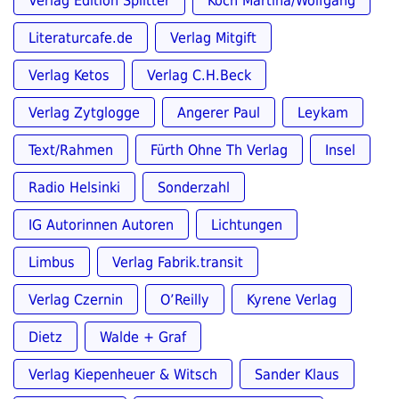
Verlag Edition Splitter
Koch Martina/Wolfgang
Literaturcafe.de
Verlag Mitgift
Verlag Ketos
Verlag C.H.Beck
Verlag Zytglogge
Angerer Paul
Leykam
Text/Rahmen
Fürth Ohne Th Verlag
Insel
Radio Helsinki
Sonderzahl
IG Autorinnen Autoren
Lichtungen
Limbus
Verlag Fabrik.transit
Verlag Czernin
O’Reilly
Kyrene Verlag
Dietz
Walde + Graf
Verlag Kiepenheuer & Witsch
Sander Klaus