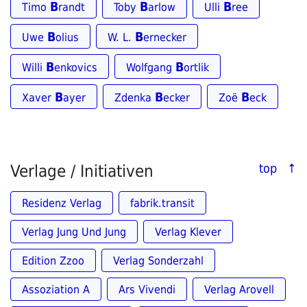
B
B
B
Timo
randt
Toby
arlow
Ulli
ree
B
B
Uwe
olius
W. L.
ernecker
B
B
Willi
enkovics
Wolfgang
ortlik
B
B
B
Xaver
ayer
Zdenka
ecker
Zoë
eck
Verlage / Initiativen
top ↑
Residenz Verlag
fabrik.transit
Verlag Jung Und Jung
Verlag Klever
Edition Zzoo
Verlag Sonderzahl
Assoziation A
Ars Vivendi
Verlag Arovell