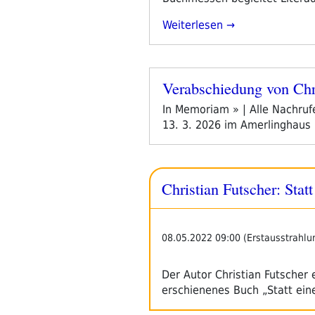
„Texte
Weiterlesen
Für
Christian“
Verabschiedung von Chr
Veröffentlicht
am
In Memoriam » | Alle Nachru
13. 3. 2026 im Amerlinghaus
Christian Futscher: Stat
08.05.2022 09:00 (Erstausstrahlu
Der Autor Christian Futscher 
erschienenes Buch „Statt ein