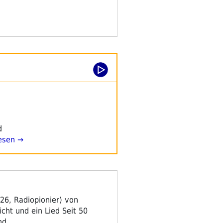
d
esen →
26, Radiopionier) von
cht und ein Lied Seit 50
und …