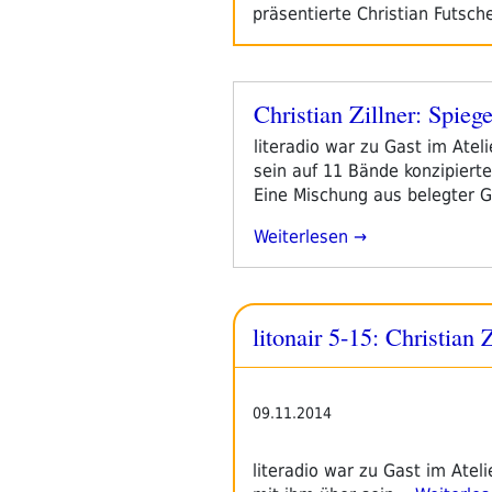
präsentierte Christian Futsc
Christian Zillner: Spiege
Veröffentlicht
am
literadio war zu Gast im Atel
sein auf 11 Bände konzipiert
Eine Mischung aus belegter Ge
„Christian
Weiterlesen
Zillner:
Spiegelfeld“
litonair 5-15: Christian 
09.11.2014
literadio war zu Gast im Atel