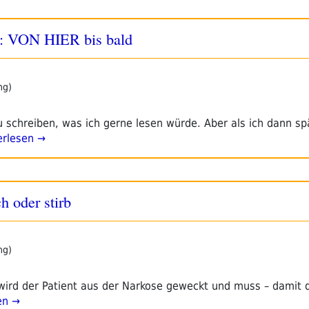
er: VON HIER bis bald
ng)
u schreiben, was ich gerne lesen würde. Aber als ich dann sp
rlesen →
h oder stirb
ng)
wird der Patient aus der Narkose geweckt und muss – damit de
en →