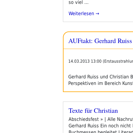
so viel …
„Christian
Weiterlesen
Berger
1956
–
AUFtakt: Gerhard Ruiss 
2026“
14.03.2013 13:00 (Erstausstrahlu
Gerhard Ruiss und Christian 
Perspektiven im Bereich Kuns
Texte für Christian
Veröffentlicht
am
Abschiedsfest » | Alle Nachru
Gerhard Ruiss Ein noch nicht 
Buchmessen begleitet Literad