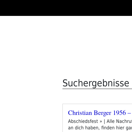
Zum
Inhalt
springen
Suchergebnisse f
Christian Berger 1956 –
Veröffentlicht
am
Abschiedsfest » | Alle Nachru
an dich haben, finden hier gar