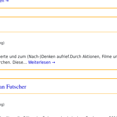
en →
ng)
itierte und zum (Nach-)Denken aufrief.Durch Aktionen, Filme u
rchen. Diese…
Weiterlesen →
an Futscher
ng)