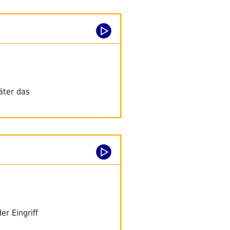
äter das
r Eingriff