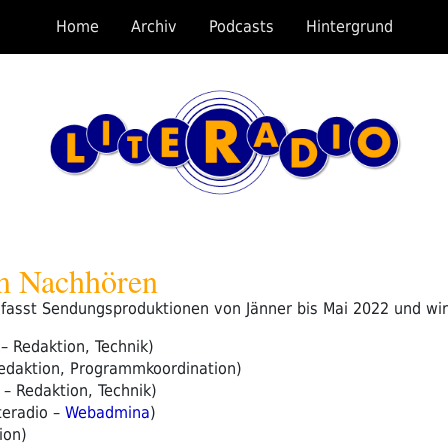
Home
Archiv
Podcasts
Hintergrund
m Nachhören
sst Sendungsproduktionen von Jänner bis Mai 2022 und wird
– Redaktion, Technik)
 Redaktion, Programmkoordination)
– Redaktion, Technik)
teradio –
Webadmina
)
ion)