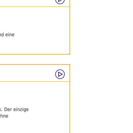
nd eine
. Der einzige
ohne