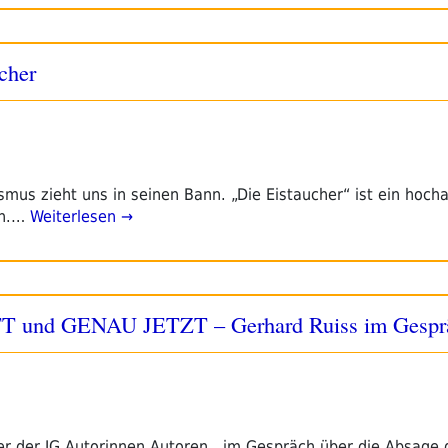
cher
mus zieht uns in seinen Bann. „Die Eistaucher“ ist ein hocha
an.…
Weiterlesen →
nd GENAU JETZT – Gerhard Ruiss im Gespr
er der IG Autorinnen Autoren, im Gespräch über die Absage d