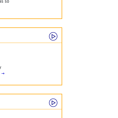
as so
r
n →