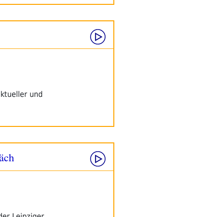
ktueller und
äch
er Leipziger