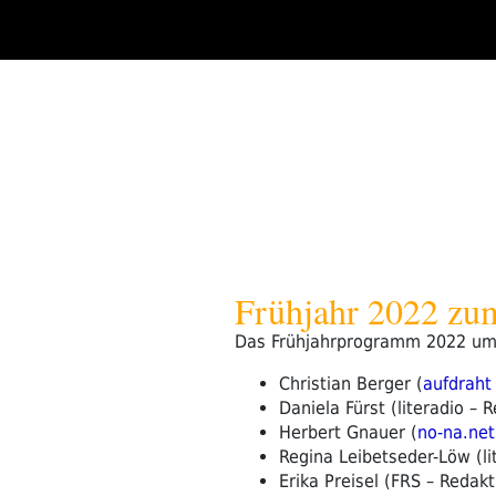
Zum
Inhalt
springen
Frühjahr 2022 zu
Das Frühjahrprogramm 2022 umfa
Christian Berger (
aufdraht
Daniela Fürst (literadio –
Herbert Gnauer (
no-na.net
Regina Leibetseder-Löw (li
Erika Preisel (FRS – Redakt