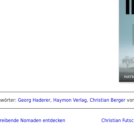
gwörter:
Georg Haderer
,
Haymon Verlag
,
Christian Berger
vo
ion
Nächster
chreibende Nomaden entdecken
Christian Futs
Beitrag