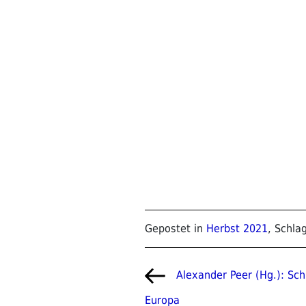
Gepostet in
Herbst 2021
, Schla
Beitragsnavigat
Vorheriger
Alexander Peer (Hg.): S
Beitrag
Europa