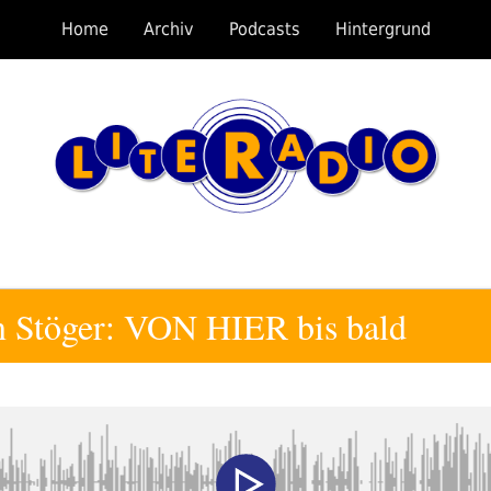
Home
Archiv
Podcasts
Hintergrund
an Stöger: VON HIER bis bald