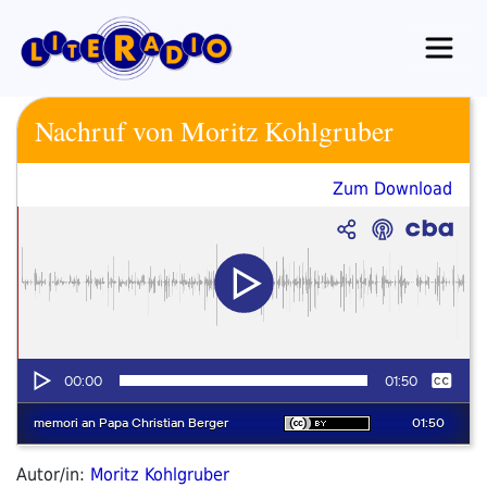
Zum
Inhalt
springen
Nachruf von Moritz Kohlgruber
Zum Download
Autor/in:
Moritz Kohlgruber