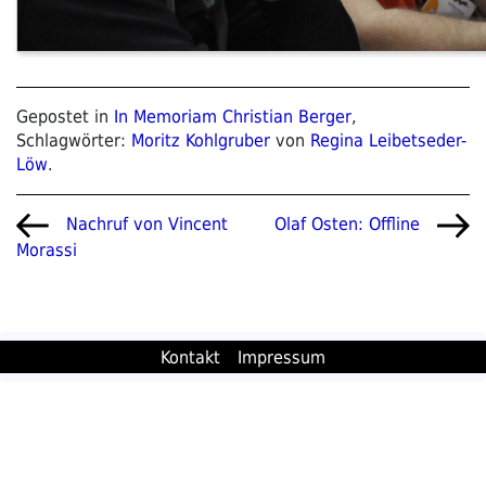
Gepostet in
In Memoriam Christian Berger
,
Schlagwörter:
Moritz Kohlgruber
von
Regina Leibetseder-
Löw
.
Beitragsnavigation
Vorheriger
Nächster
Nachruf von Vincent
Olaf Osten: Offline
Beitrag
Beitrag
Morassi
Kontakt
Impressum