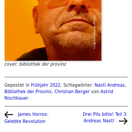
cover: bibliothek der provinz
Gepostet in
Frühjahr 2022
, Schlagwörter:
Nastl Andreas
,
Bibliothek der Provinz
,
Christian Berger
von
Astrid
Nischkauer
.
Beitragsnavigation
Vorheriger
Nächster
Drei Pils bitte! Teil 3:
James Horrox:
Beitrag
Beitrag
Andreas Nastl
Gelebte Revolution