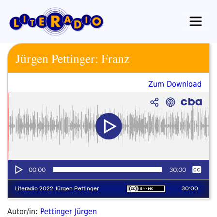
Zum
Inhalt
springen
Jürgen Pettinger: Franz
Zum Download
Autor/in:
Pettinger Jürgen