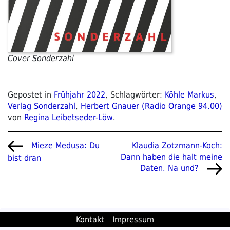
Cover Sonderzahl
Gepostet in
Frühjahr 2022
, Schlagwörter:
Köhle Markus
,
Verlag Sonderzahl
,
Herbert Gnauer (Radio Orange 94.00)
von
Regina Leibetseder-Löw
.
Beitragsnavigation
Vorheriger
Nächster
Klaudia Zotzmann-Koch:
Mieze Medusa: Du
Beitrag
Beitrag
Dann haben die halt meine
bist dran
Daten. Na und?
Kontakt
Impressum