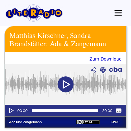
Zum
Inhalt
springen
Matthias Kirschner, Sandra
Brandstätter: Ada & Zangemann
Zum Download