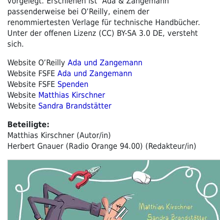
vorgelegt. Erschienen ist ‘Ada & Zangemann’
passenderweise bei O’Reilly, einem der
renommiertesten Verlage für technische Handbücher.
Unter der offenen Lizenz (CC) BY-SA 3.0 DE, versteht
sich.
Website O’Reilly
Ada und Zangemann
Website FSFE
Ada und Zangemann
Website FSFE
Spenden
Website
Matthias Kirschner
Website
Sandra Brandstätter
Beteiligte:
Matthias Kirschner (Autor/in)
Herbert Gnauer (Radio Orange 94.00) (Redakteur/in)