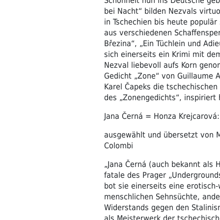
Schönheit nun ins Deutsche geb
bei Nacht“ bilden Nezvals virtu
in Tschechien bis heute populär
aus verschiedenen Schaffensperi
Březina“, „Ein Tüchlein und Adi
sich einerseits ein Krimi mit de
Nezval liebevoll aufs Korn gen
Gedicht „Zone“ von Guillaume A
Karel Čapeks die tschechischen 
des „Zonengedichts“, inspiriert 
Jana Černá = Honza Krejcarová:
ausgewählt und übersetzt von 
Colombi
„Jana Černá (auch bekannt als
fatale des Prager „Undergrounds
bot sie einerseits eine erotisch
menschlichen Sehnsüchte, ander
Widerstands gegen den Stalinis
als Meisterwerk der tschechisch