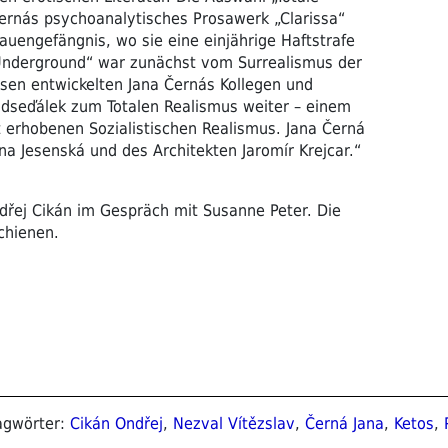
rnás psychoanalytisches Prosawerk „Clarissa“
uengefängnis, wo sie eine einjährige Haftstrafe
Underground“ war zunächst vom Surrealismus der
esen entwickelten Jana Černás Kollegen und
dseďálek zum Totalen Realismus weiter – einem
 erhobenen Sozialistischen Realismus. Jana Černá
ena Jesenská und des Architekten Jaromír Krejcar.“
dřej Cikán im Gespräch mit Susanne Peter. Die
chienen.
lagwörter:
Cikán Ondřej
,
Nezval Vítězslav
,
Černá Jana
,
Ketos
,