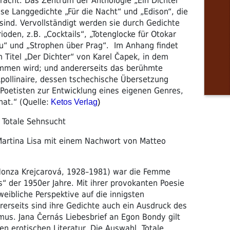
racht. Das Zentrum der Anthologie „Ein Dichter
ose Langgedichte „Für die Nacht“ und „Edison“, die
 sind. Vervollständigt werden sie durch Gedichte
oden, z.B. „Cocktails“, „Totenglocke für Otokar
eu“ und „Strophen über Prag“. Im Anhang findet
m Titel „Der Dichter“ von Karel Čapek, in dem
ommen wird; und andererseits das berühmte
pollinaire, dessen tschechische Übersetzung
Poetisten zur Entwicklung eines eigenen Genres,
hat.“ (Quelle:
Ketos Verlag
)
 Totale Sehnsucht
Martina Lisa mit einem Nachwort von Matteo
 Honza Krejcarová, 1928–1981) war die Femme
“ der 1950er Jahre. Mit ihrer provokanten Poesie
-weibliche Perspektive auf die innigsten
erseits sind ihre Gedichte auch ein Ausdruck des
mus. Jana Černás Liebesbrief an Egon Bondy gilt
en erotischen Literatur. Die Auswahl „Totale