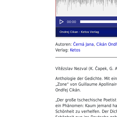
Autoren:
Černá Jana
,
Cikán Ondř
Verlag:
Ketos
Vítězslav Nezval (K. Čapek, G. A
Anthologie der Gedichte. Mit e
„Zone“ von Guillaume Apollinai
Ondřej Cikán.
„Der große tschechische Poetist
ein Phänomen: Kaum jemand hat 
Schönheit zu verhelfen. Der Dic