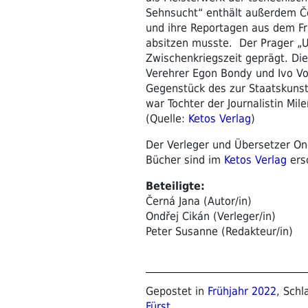
Sehnsucht“ enthält außerdem Če
und ihre Reportagen aus dem Fra
absitzen musste. Der Prager „
Zwischenkriegszeit geprägt. Di
Verehrer Egon Bondy und Ivo Vo
Gegenstück des zur Staatskunst
war Tochter der Journalistin Mil
(Quelle:
Ketos Verlag
)
Der Verleger und Übersetzer On
Bücher sind im
Ketos Verlag
ers
Beteiligte:
Černá Jana (Autor/in)
Ondřej Cikán (Verleger/in)
Peter Susanne (Redakteur/in)
Gepostet in
Frühjahr 2022
, Sch
Fürst
.