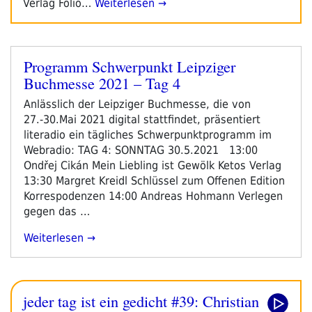
Verlag Folio…
Weiterlesen →
Programm Schwerpunkt Leipziger
Veröffentlicht
Buchmesse 2021 – Tag 4
am
Anlässlich der Leipziger Buchmesse, die von
27.-30.Mai 2021 digital stattfindet, präsentiert
literadio ein tägliches Schwerpunktprogramm im
Webradio: TAG 4: SONNTAG 30.5.2021 13:00
Ondřej Cikán Mein Liebling ist Gewölk Ketos Verlag
13:30 Margret Kreidl Schlüssel zum Offenen Edition
Korrespodenzen 14:00 Andreas Hohmann Verlegen
gegen das …
„Programm
Weiterlesen
Schwerpunkt
Leipziger
Buchmesse
jeder tag ist ein gedicht #39: Christian
2021