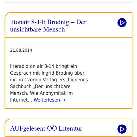
Die
Anonymität
Im
litonair 8-14: Brodnig – Der
Internet“
unsichtbare Mensch
21.08.2014
literadio on air 8-14 bringt ein
Gespräch mit Ingrid Brodnig über
ihr im Czernin Verlag erschienenes
Sachbuch „Der unsichtbare
Mensch. Wie Anonymität im
Internet…
Weiterlesen →
AUFgelesen: OÖ Literatur