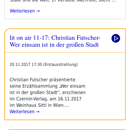
„Christian
Weiterlesen
Futscher:
Wer
Einsam
lit on air 11-17: Christian Futscher-
Ist
In
Wer einsam ist in der großen Stadt
Der
Großen
Stadt“
20.11.2017 17:30 (Erstausstrahlung)
Christian Futscher präsentierte
seine Erzählsammlung „Wer einsam
ist in der großen Stadt“, erschienen
im Czernin-Verlag, am 16.11.2017
im Weinhaus Sittl in Wien.…
Weiterlesen →