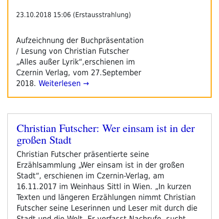
Du
23.10.2018 15:06 (Erstausstrahlung)
Dich
In
Aufzeichnung der Buchpräsentation
Einer
/ Lesung von Christian Futscher
Demokratie
„Alles außer Lyrik“,erschienen im
Engagieren
Czernin Verlag, vom 27.September
Und
2018.
Weiterlesen →
Die
Welt
Verbessern
Kannst“
Christian Futscher: Wer einsam ist in der
Veröffentlicht
großen Stadt
am
Christian Futscher präsentierte seine
Erzählsammlung „Wer einsam ist in der großen
Stadt“, erschienen im Czernin-Verlag, am
16.11.2017 im Weinhaus Sittl in Wien. „In kurzen
Texten und längeren Erzählungen nimmt Christian
Futscher seine Leserinnen und Leser mit durch die
Stadt und die Welt. Er verfasst Nachrufe, sucht …