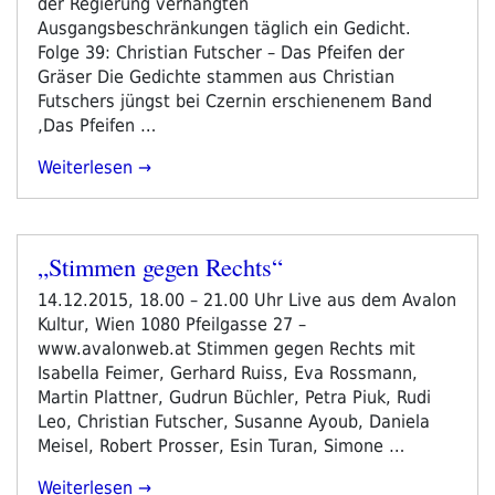
der Regierung verhängten
Ausgangsbeschränkungen täglich ein Gedicht.
Folge 39: Christian Futscher – Das Pfeifen der
Gräser Die Gedichte stammen aus Christian
Futschers jüngst bei Czernin erschienenem Band
‚Das Pfeifen …
„jeder
Weiterlesen
Tag
Ist
Ein
„Stimmen gegen Rechts“
Gedicht
Veröffentlicht
#39:
am
14.12.2015, 18.00 – 21.00 Uhr Live aus dem Avalon
Christian
Kultur, Wien 1080 Pfeilgasse 27 –
Futscher“
www.avalonweb.at Stimmen gegen Rechts mit
Isabella Feimer, Gerhard Ruiss, Eva Rossmann,
Martin Plattner, Gudrun Büchler, Petra Piuk, Rudi
Leo, Christian Futscher, Susanne Ayoub, Daniela
Meisel, Robert Prosser, Esin Turan, Simone …
„„Stimmen
Weiterlesen