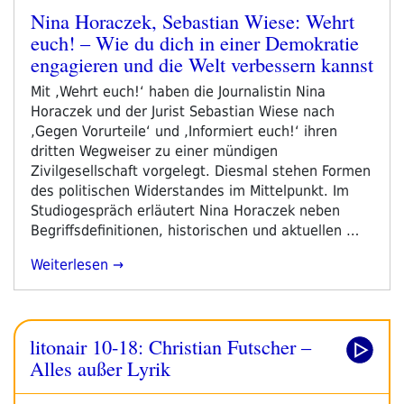
Nina Horaczek, Sebastian Wiese: Wehrt
Veröffentlicht
euch! – Wie du dich in einer Demokratie
am
engagieren und die Welt verbessern kannst
Mit ‚Wehrt euch!‘ haben die Journalistin Nina
Horaczek und der Jurist Sebastian Wiese nach
‚Gegen Vorurteile‘ und ‚Informiert euch!‘ ihren
dritten Wegweiser zu einer mündigen
Zivilgesellschaft vorgelegt. Diesmal stehen Formen
des politischen Widerstandes im Mittelpunkt. Im
Studiogespräch erläutert Nina Horaczek neben
Begriffsdefinitionen, historischen und aktuellen …
„Nina
Weiterlesen
Horaczek,
Sebastian
Wiese:
litonair 10-18: Christian Futscher –
Wehrt
Euch!
Alles außer Lyrik
–
Wie