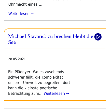
Ohnmacht eines …
„Michael
Weiterlesen
Stavarič:
Zu
Brechen
Michael Stavarič: zu brechen bleibt die
Bleibt
Die
See
See“
28.05.2021
Ein Plädoyer „Wo es zusehends
schwerer fällt, die Komplexität
unserer Umwelt zu begreifen, dort
kann die kleinste poetische
Betrachtung zum…
Weiterlesen →