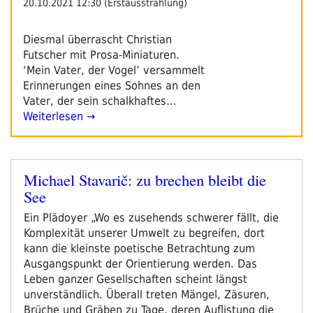
20.10.2021 12:30 (Erstausstrahlung)
Diesmal überrascht Christian
Futscher mit Prosa-Miniaturen.
‘Mein Vater, der Vogel’ versammelt
Erinnerungen eines Sohnes an den
Vater, der sein schalkhaftes…
Weiterlesen →
Michael Stavarič: zu brechen bleibt die
Veröffentlicht
See
am
Ein Plädoyer „Wo es zusehends schwerer fällt, die
Komplexität unserer Umwelt zu begreifen, dort
kann die kleinste poetische Betrachtung zum
Ausgangspunkt der Orientierung werden. Das
Leben ganzer Gesellschaften scheint längst
unverständlich. Überall treten Mängel, Zäsuren,
Brüche und Gräben zu Tage, deren Auflistung die