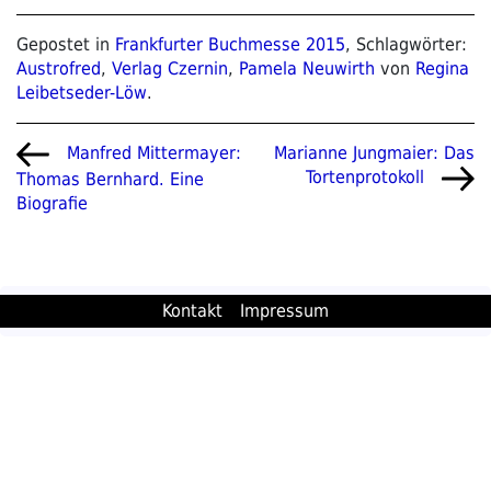
Gepostet in
Frankfurter Buchmesse 2015
, Schlagwörter:
Austrofred
,
Verlag Czernin
,
Pamela Neuwirth
von
Regina
Leibetseder-Löw
.
Beitragsnavigation
Vorheriger
Nächster
Marianne Jungmaier: Das
Manfred Mittermayer:
Beitrag
Beitrag
Tortenprotokoll
Thomas Bernhard. Eine
Biografie
Kontakt
Impressum