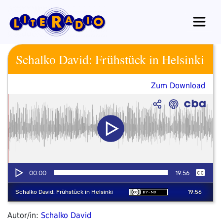
Zum
Inhalt
springen
Schalko David: Frühstück in Helsinki
Zum Download
Autor/in:
Schalko David