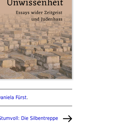
aniela Fürst
.
Stumvoll: Die Silbentreppe