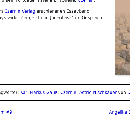
nd sein Fortdauern stehen.“ (Quelle:
Czernin
)
im
Czernin Verlag
erschienenen Essayband
ays wider Zeitgeist und Judenhass“ im Gespräch
)
lagwörter:
Karl-Markus Gauß
,
Czernin
,
Astrid Nischkauer
von
D
ion
Nächster
ium #9
Angelika 
Beitrag