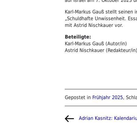
auf Israel am 7. Oktober 2023 u
Karl-Markus Gauß stellt seinen 
„Schuldhafte Unwissenheit. Ess
mit Astrid Nischkauer vor.
Beteiligte:
Karl-Markus Gauß (Autor/in)
Astrid Nischkauer (Redakteur/in
Gepostet in
Frühjahr 2025
, Sch
Beitragsnavigat
Vorheriger
Adrian Kasnitz: Kalendar
Beitrag