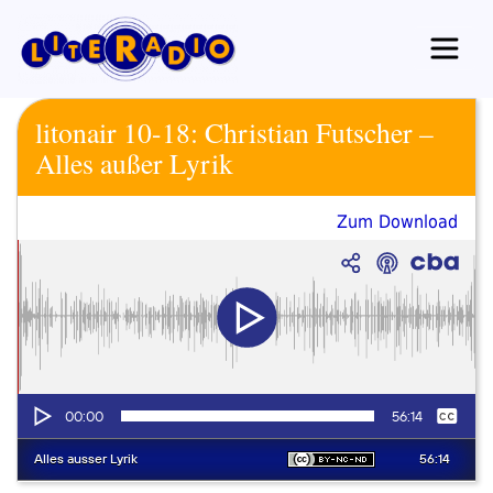
Zum
Inhalt
springen
litonair 10-18: Christian Futscher –
Alles außer Lyrik
Zum Download