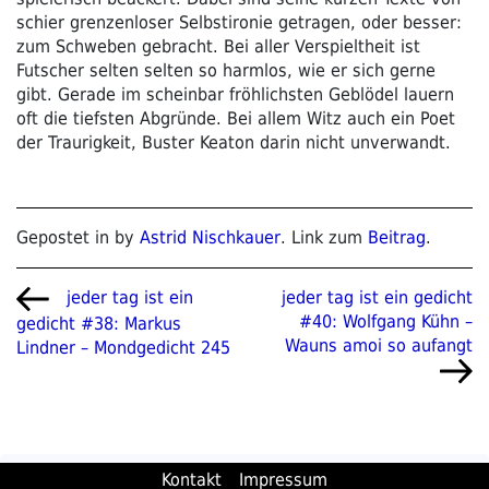
schier grenzenloser Selbstironie getragen, oder besser:
zum Schweben gebracht. Bei aller Verspieltheit ist
Futscher selten selten so harmlos, wie er sich gerne
gibt. Gerade im scheinbar fröhlichsten Geblödel lauern
oft die tiefsten Abgründe. Bei allem Witz auch ein Poet
der Traurigkeit, Buster Keaton darin nicht unverwandt.
Gepostet in by
Astrid Nischkauer
. Link zum
Beitrag
.
Beitragsnavigation
Vorheriger
Nächster
jeder tag ist ein gedicht
jeder tag ist ein
Beitrag
Beitrag
#40: Wolfgang Kühn –
gedicht #38: Markus
Wauns amoi so aufangt
Lindner – Mondgedicht 245
Kontakt
Impressum