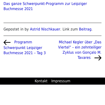
Das ganze Schwerpunkt-Programm zur Leipziger
Buchmesse 2021
Gepostet in by
Astrid Nischkauer
. Link zum
Beitrag
.
Beitragsnavigation
Vorheriger
Nächster
Michael Kegler über „Das
Programm
Beitrag
Beitrag
Viertel“ – ein zehnteiliger
Schwerpunkt Leipziger
Zyklus von Gonçalo M.
Buchmesse 2021 – Tag 3
Tavares
Kontakt
Impressum