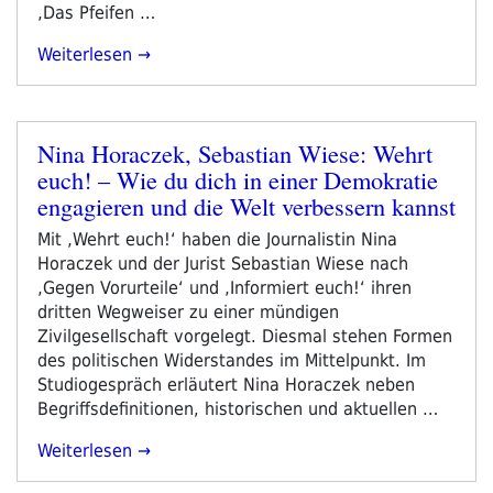
‚Das Pfeifen …
„jeder
Weiterlesen
Tag
Ist
Ein
Nina Horaczek, Sebastian Wiese: Wehrt
Gedicht
Veröffentlicht
euch! – Wie du dich in einer Demokratie
#39:
am
Christian
engagieren und die Welt verbessern kannst
Futscher“
Mit ‚Wehrt euch!‘ haben die Journalistin Nina
Horaczek und der Jurist Sebastian Wiese nach
‚Gegen Vorurteile‘ und ‚Informiert euch!‘ ihren
dritten Wegweiser zu einer mündigen
Zivilgesellschaft vorgelegt. Diesmal stehen Formen
des politischen Widerstandes im Mittelpunkt. Im
Studiogespräch erläutert Nina Horaczek neben
Begriffsdefinitionen, historischen und aktuellen …
„Nina
Weiterlesen
Horaczek,