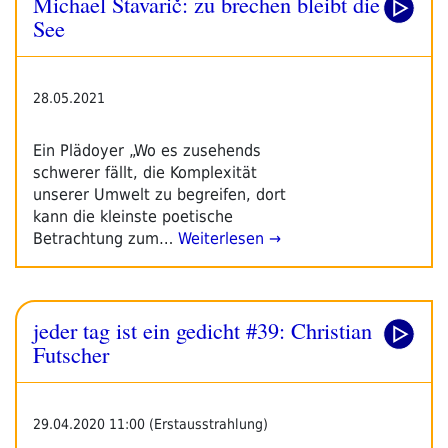
Michael Stavarič: zu brechen bleibt die
Bleibt
Die
See
See“
28.05.2021
Ein Plädoyer „Wo es zusehends
schwerer fällt, die Komplexität
unserer Umwelt zu begreifen, dort
kann die kleinste poetische
Betrachtung zum…
Weiterlesen →
jeder tag ist ein gedicht #39: Christian
Futscher
29.04.2020 11:00 (Erstausstrahlung)