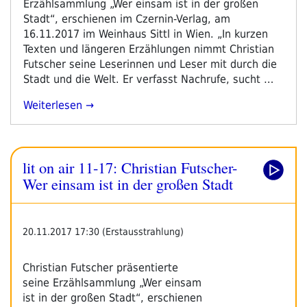
Erzählsammlung „Wer einsam ist in der großen
Stadt“, erschienen im Czernin-Verlag, am
16.11.2017 im Weinhaus Sittl in Wien. „In kurzen
Texten und längeren Erzählungen nimmt Christian
Futscher seine Leserinnen und Leser mit durch die
Stadt und die Welt. Er verfasst Nachrufe, sucht …
„Christian
Weiterlesen
Futscher:
Wer
Einsam
lit on air 11-17: Christian Futscher-
Ist
In
Wer einsam ist in der großen Stadt
Der
Großen
Stadt“
20.11.2017 17:30 (Erstausstrahlung)
Christian Futscher präsentierte
seine Erzählsammlung „Wer einsam
ist in der großen Stadt“, erschienen