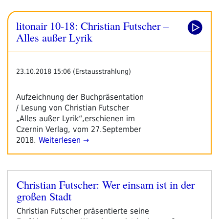
Sebastian
Wiese:
litonair 10-18: Christian Futscher –
Wehrt
Euch!
Alles außer Lyrik
–
Wie
Du
23.10.2018 15:06 (Erstausstrahlung)
Dich
In
Aufzeichnung der Buchpräsentation
Einer
/ Lesung von Christian Futscher
Demokratie
„Alles außer Lyrik“,erschienen im
Engagieren
Czernin Verlag, vom 27.September
Und
2018.
Weiterlesen →
Die
Welt
Verbessern
Kannst“
Christian Futscher: Wer einsam ist in der
Veröffentlicht
großen Stadt
am
Christian Futscher präsentierte seine