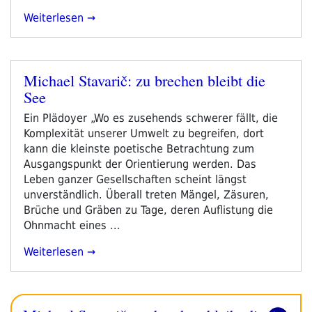
„Programm
Weiterlesen
Schwerpunkt
Leipziger
Buchmesse
Michael Stavarič: zu brechen bleibt die
2021
Veröffentlicht
See
–
am
Tag
Ein Plädoyer „Wo es zusehends schwerer fällt, die
4“
Komplexität unserer Umwelt zu begreifen, dort
kann die kleinste poetische Betrachtung zum
Ausgangspunkt der Orientierung werden. Das
Leben ganzer Gesellschaften scheint längst
unverständlich. Überall treten Mängel, Zäsuren,
Brüche und Gräben zu Tage, deren Auflistung die
Ohnmacht eines …
„Michael
Weiterlesen
Stavarič:
Zu
Brechen