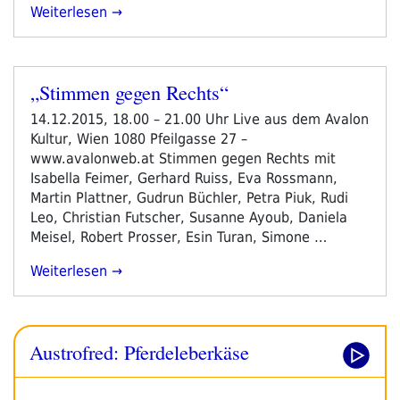
„Wir
Weiterlesen
Distanzieren
Uns.“
„Stimmen gegen Rechts“
Veröffentlicht
am
14.12.2015, 18.00 – 21.00 Uhr Live aus dem Avalon
Kultur, Wien 1080 Pfeilgasse 27 –
www.avalonweb.at Stimmen gegen Rechts mit
Isabella Feimer, Gerhard Ruiss, Eva Rossmann,
Martin Plattner, Gudrun Büchler, Petra Piuk, Rudi
Leo, Christian Futscher, Susanne Ayoub, Daniela
Meisel, Robert Prosser, Esin Turan, Simone …
„„Stimmen
Weiterlesen
Gegen
Rechts““
Austrofred: Pferdeleberkäse