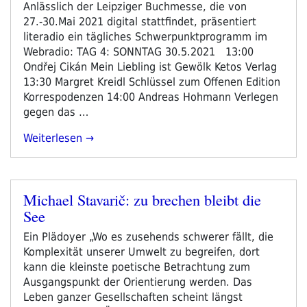
Anlässlich der Leipziger Buchmesse, die von
27.-30.Mai 2021 digital stattfindet, präsentiert
literadio ein tägliches Schwerpunktprogramm im
Webradio: TAG 4: SONNTAG 30.5.2021 13:00
Ondřej Cikán Mein Liebling ist Gewölk Ketos Verlag
13:30 Margret Kreidl Schlüssel zum Offenen Edition
Korrespodenzen 14:00 Andreas Hohmann Verlegen
gegen das …
„Programm
Weiterlesen
Schwerpunkt
Leipziger
Buchmesse
Michael Stavarič: zu brechen bleibt die
2021
Veröffentlicht
See
–
am
Tag
Ein Plädoyer „Wo es zusehends schwerer fällt, die
4“
Komplexität unserer Umwelt zu begreifen, dort
kann die kleinste poetische Betrachtung zum
Ausgangspunkt der Orientierung werden. Das
Leben ganzer Gesellschaften scheint längst