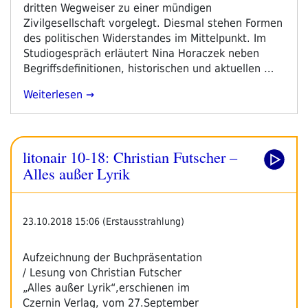
dritten Wegweiser zu einer mündigen
Zivilgesellschaft vorgelegt. Diesmal stehen Formen
des politischen Widerstandes im Mittelpunkt. Im
Studiogespräch erläutert Nina Horaczek neben
Begriffsdefinitionen, historischen und aktuellen …
„Nina
Weiterlesen
Horaczek,
Sebastian
Wiese:
litonair 10-18: Christian Futscher –
Wehrt
Euch!
Alles außer Lyrik
–
Wie
Du
23.10.2018 15:06 (Erstausstrahlung)
Dich
In
Aufzeichnung der Buchpräsentation
Einer
/ Lesung von Christian Futscher
Demokratie
„Alles außer Lyrik“,erschienen im
Engagieren
Czernin Verlag, vom 27.September
Und