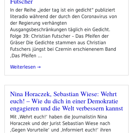
Futscher
In der Reihe „jeder tag ist ein gedicht“ publiziert
literadio während der durch den Coronavirus von
der Regierung verhängten
Ausgangsbeschränkungen täglich ein Gedicht.
Folge 39: Christian Futscher – Das Pfeifen der
Gräser Die Gedichte stammen aus Christian
Futschers jüngst bei Czernin erschienenem Band
‚Das Pfeifen …
„jeder
Weiterlesen
Tag
Ist
Ein
Nina Horaczek, Sebastian Wiese: Wehrt
Gedicht
Veröffentlicht
euch! – Wie du dich in einer Demokratie
#39:
am
Christian
engagieren und die Welt verbessern kannst
Futscher“
Mit ‚Wehrt euch!‘ haben die Journalistin Nina
Horaczek und der Jurist Sebastian Wiese nach
‚Gegen Vorurteile‘ und ‚Informiert euch!‘ ihren