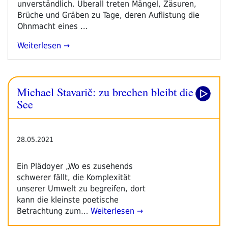
unverständlich. Überall treten Mängel, Zäsuren,
Brüche und Gräben zu Tage, deren Auflistung die
Ohnmacht eines …
„Michael
Weiterlesen
Stavarič:
Zu
Brechen
Michael Stavarič: zu brechen bleibt die
Bleibt
Die
See
See“
28.05.2021
Ein Plädoyer „Wo es zusehends
schwerer fällt, die Komplexität
unserer Umwelt zu begreifen, dort
kann die kleinste poetische
Betrachtung zum…
Weiterlesen →