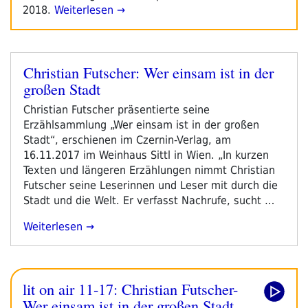
2018.
Weiterlesen →
Die
Welt
Verbessern
Kannst“
Christian Futscher: Wer einsam ist in der
Veröffentlicht
großen Stadt
am
Christian Futscher präsentierte seine
Erzählsammlung „Wer einsam ist in der großen
Stadt“, erschienen im Czernin-Verlag, am
16.11.2017 im Weinhaus Sittl in Wien. „In kurzen
Texten und längeren Erzählungen nimmt Christian
Futscher seine Leserinnen und Leser mit durch die
Stadt und die Welt. Er verfasst Nachrufe, sucht …
„Christian
Weiterlesen
Futscher:
Wer
Einsam
lit on air 11-17: Christian Futscher-
Ist
In
Wer einsam ist in der großen Stadt