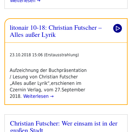
„jeder
Weiterlesen
Tag
Ist
Ein
litonair 10-18: Christian Futscher –
Gedicht
#39:
Alles außer Lyrik
Christian
Futscher“
23.10.2018 15:06 (Erstausstrahlung)
Aufzeichnung der Buchpräsentation
/ Lesung von Christian Futscher
„Alles außer Lyrik“,erschienen im
Czernin Verlag, vom 27.September
2018.
Weiterlesen →
Christian Futscher: Wer einsam ist in der
Veröffentlicht
großen Stadt
am