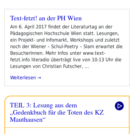
1
–
Text-fetzt! an der PH Wien
Mittwoch“
Veröffentlicht
am
Am 6. April 2017 findet der Literaturtag an der
Pädagogischen Hochschule Wien statt. Lesungen,
ein Projekt- und Infomarkt, Workshops und zuletzt
noch der Wiener – Schul-Poetry – Slam erwartet die
BesucherInnen. Mehr Infos unter www.text-
fetzt.info literadio überträgt live von 10-13 Uhr die
Lesungen von Christian Futscher, …
„Text-
Weiterlesen
Fetzt!
An
Der
TEIL 3: Lesung aus dem
PH
Wien“
„Gedenkbuch für die Toten des KZ
Mauthausen“