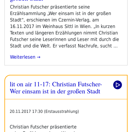
Christian Futscher präsentierte seine
Erzählsammlung „Wer einsam ist in der großen
Stadt“, erschienen im Czernin-Verlag, am
16.11.2017 im Weinhaus Sittl in Wien. „In kurzen
Texten und längeren Erzählungen nimmt Christian
Futscher seine Leserinnen und Leser mit durch die
Stadt und die Welt. Er verfasst Nachrufe, sucht …
„Christian
Weiterlesen
Futscher:
Wer
Einsam
lit on air 11-17: Christian Futscher-
Ist
In
Wer einsam ist in der großen Stadt
Der
Großen
Stadt“
20.11.2017 17:30 (Erstausstrahlung)
Christian Futscher präsentierte