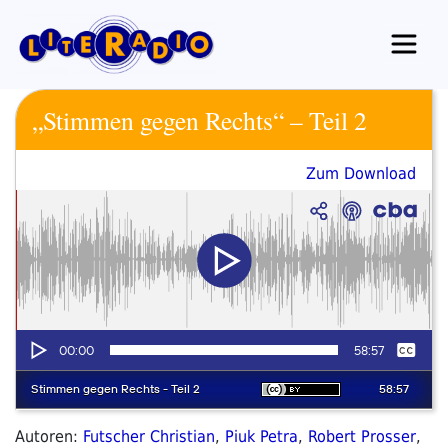
Zum
Inhalt
springen
„Stimmen gegen Rechts“ – Teil 2
Zum Download
Autoren:
Futscher Christian
,
Piuk Petra
,
Robert Prosser
,