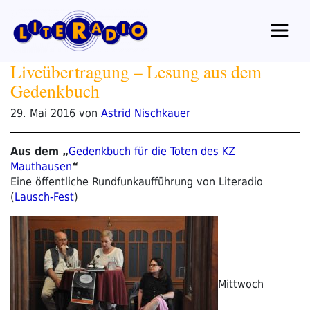
Zum
Inhalt
springen
Liveübertragung – Lesung aus dem
Gedenkbuch
Veröffentlicht
29. Mai 2016
von
Astrid Nischkauer
am
Aus dem „
Gedenkbuch für die Toten des KZ
Mauthausen
“
Eine öffentliche Rundfunkaufführung von Literadio
(
Lausch-Fest
)
Mittwoch