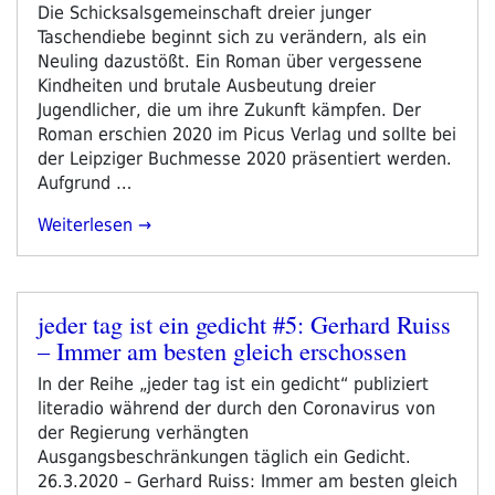
am
Die Schicksalsgemeinschaft dreier junger
Taschendiebe beginnt sich zu verändern, als ein
Neuling dazustößt. Ein Roman über vergessene
Kindheiten und brutale Ausbeutung dreier
Jugendlicher, die um ihre Zukunft kämpfen. Der
Roman erschien 2020 im Picus Verlag und sollte bei
der Leipziger Buchmesse 2020 präsentiert werden.
Aufgrund …
„Cornelia
Weiterlesen
Travnicek:
Feenstaub“
jeder tag ist ein gedicht #5: Gerhard Ruiss
Veröffentlicht
– Immer am besten gleich erschossen
am
In der Reihe „jeder tag ist ein gedicht“ publiziert
literadio während der durch den Coronavirus von
der Regierung verhängten
Ausgangsbeschränkungen täglich ein Gedicht.
26.3.2020 – Gerhard Ruiss: Immer am besten gleich