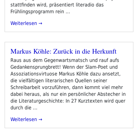
stattfinden wird, präsentiert literadio das
Frühlingsprogramm rein …
„literadio
Weiterlesen
Zur
Leipziger
Buchmesse
Markus Köhle: Zurück in die Herkunft
2021“
Veröffentlicht
am
Raus aus dem Gegenwartsmatsch und rauf aufs
Gedankensprungbrett! Wenn der Slam-Poet und
Assoziationsvirtuose Markus Köhle dazu ansetzt,
die vielfältigen literarischen Quellen seiner
Schreibarbeit vorzuführen, dann kommt viel mehr
dabei heraus, als nur ein persönlicher Abstecher in
die Literaturgeschichte: In 27 Kurztexten wird quer
durch die …
„Markus
Weiterlesen
Köhle:
Zurück