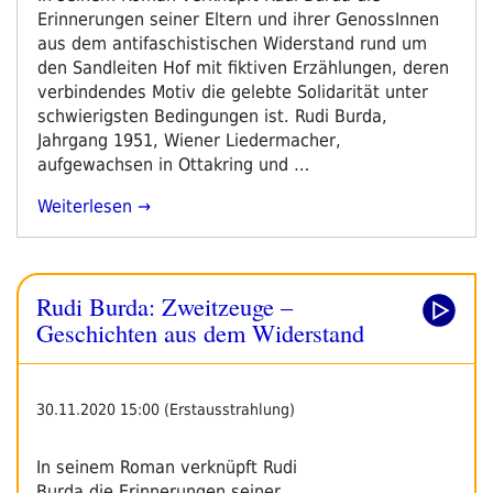
Erinnerungen seiner Eltern und ihrer GenossInnen
aus dem antifaschistischen Widerstand rund um
den Sandleiten Hof mit fiktiven Erzählungen, deren
verbindendes Motiv die gelebte Solidarität unter
schwierigsten Bedingungen ist. Rudi Burda,
Jahrgang 1951, Wiener Liedermacher,
aufgewachsen in Ottakring und …
„Rudi
Weiterlesen
Burda:
Geschichten
Aus
Rudi Burda: Zweitzeuge –
Dem
Widerstand“
Geschichten aus dem Widerstand
30.11.2020 15:00 (Erstausstrahlung)
In seinem Roman verknüpft Rudi
Burda die Erinnerungen seiner