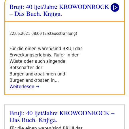
Bruji: 40 ljet/Jahre KROWODNROCK
– Das Buch. Knjiga.
22.05.2021 08:00 (Erstausstrahlung)
Für die einen waren/sind BRUJI das
Erweckungserlebnis, Rufer in der
Wüste oder auch singende
Botschafter der
Burgenlandkroatinnen und
Burgenlandkroaten in…
Weiterlesen →
Bruji: 40 ljet/Jahre KROWODNROCK –
Veröffentlicht
Das Buch. Knjiga.
am
Für die einen waren/sind BRUJI das