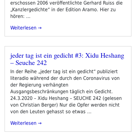
erschossen 2006 veröffentlichte Gerhard Ruiss die
„Kanzlergedichte“ in der Edition Aramo. Hier zu
hören: …
„jeder
Weiterlesen
Tag
Ist
Ein
jeder tag ist ein gedicht #3: Xidu Heshang
Gedicht
Veröffentlicht
– Seuche 242
#5:
am
Gerhard
In der Reihe „jeder tag ist ein gedicht“ publiziert
Ruiss
literadio während der durch den Coronavirus von
–
der Regierung verhängten
Immer
Ausgangsbeschränkungen täglich ein Gedicht.
Am
24.3.2020 – Xidu Heshang – SEUCHE 242 (gelesen
Besten
von Christian Berger) Nur die Opfer werden nicht
Gleich
von den Leuten gehasst so etwas …
Erschossen“
„jeder
Weiterlesen
Tag