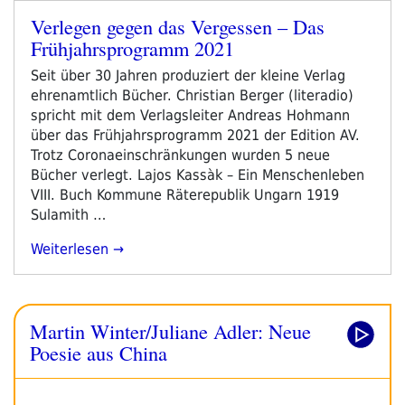
In
Verlegen gegen das Vergessen – Das
Die
Veröffentlicht
Frühjahrsprogramm 2021
Herkunft“
am
Seit über 30 Jahren produziert der kleine Verlag
ehrenamtlich Bücher. Christian Berger (literadio)
spricht mit dem Verlagsleiter Andreas Hohmann
über das Frühjahrsprogramm 2021 der Edition AV.
Trotz Coronaeinschränkungen wurden 5 neue
Bücher verlegt. Lajos Kassàk – Ein Menschenleben
VIII. Buch Kommune Räterepublik Ungarn 1919
Sulamith …
„Verlegen
Weiterlesen
Gegen
Das
Vergessen
Martin Winter/Juliane Adler: Neue
–
Das
Poesie aus China
Frühjahrsprogramm
2021“