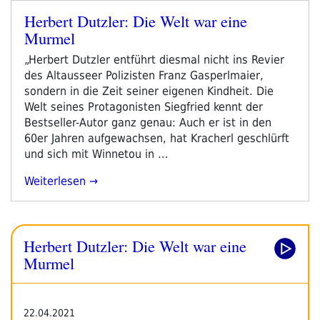
Sagst
Herbert Dutzler: Die Welt war eine
Du“
Veröffentlicht
Murmel
am
„Herbert Dutzler entführt diesmal nicht ins Revier
des Altausseer Polizisten Franz Gasperlmaier,
sondern in die Zeit seiner eigenen Kindheit. Die
Welt seines Protagonisten Siegfried kennt der
Bestseller-Autor ganz genau: Auch er ist in den
60er Jahren aufgewachsen, hat Kracherl geschlürft
und sich mit Winnetou in …
„Herbert
Weiterlesen
Dutzler:
Die
Welt
Herbert Dutzler: Die Welt war eine
War
Eine
Murmel
Murmel“
22.04.2021