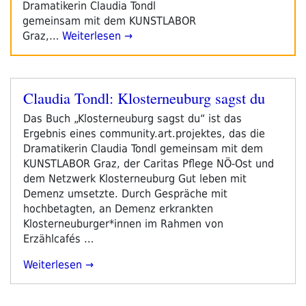
Dramatikerin Claudia Tondl
gemeinsam mit dem KUNSTLABOR
Graz,…
Weiterlesen →
Claudia Tondl: Klosterneuburg sagst du
Veröffentlicht
am
Das Buch „Klosterneuburg sagst du“ ist das
Ergebnis eines community.art.projektes, das die
Dramatikerin Claudia Tondl gemeinsam mit dem
KUNSTLABOR Graz, der Caritas Pflege NÖ-Ost und
dem Netzwerk Klosterneuburg Gut leben mit
Demenz umsetzte. Durch Gespräche mit
hochbetagten, an Demenz erkrankten
Klosterneuburger*innen im Rahmen von
Erzählcafés …
„Claudia
Weiterlesen
Tondl:
Klosterneuburg