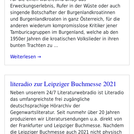
Erweckungserlebnis, Rufer in der Wüste oder auch
singende Botschafter der Burgenlandkroatinnen
und Burgenlandkroaten in ganz Österreich, für die
anderen wiederum kompromisslose Kritiker jener
Tamburicagruppen im Burgenland, welche ab den
1950er Jahren die kroatischen Volkslieder in ihren
bunten Trachten zu …
„Bruji:
Weiterlesen
40
Ljet/Jahre
KROWODNROCK
literadio zur Leipziger Buchmesse 2021
–
Veröffentlicht
Das
am
Neben unserem 24/7 Literaturwebradio ist Literadio
Buch.
das umfangreichste frei zugängliche
Knjiga.“
deutschsprachige Hörarchiv der
Gegenwartsliteratur. Seit nunmehr über 20 Jahren
produzieren wir Literatursendungen u.a. direkt von
der Frankfurter und Leipziger Buchmesse. Nachdem
die Leipziger Buchmesse auch 2021 nicht physisch