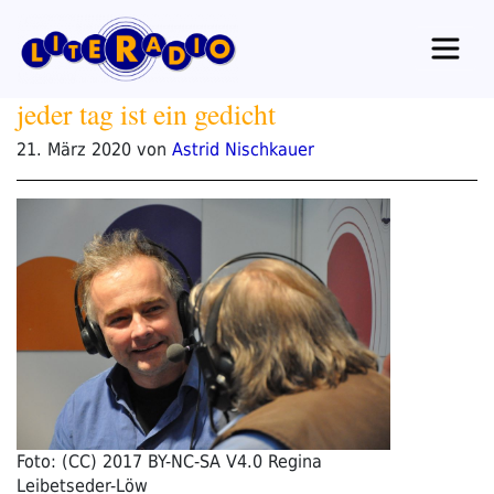
Zum
Inhalt
springen
jeder tag ist ein gedicht
Veröffentlicht
21. März 2020
von
Astrid Nischkauer
am
Foto: (CC) 2017 BY-NC-SA V4.0 Regina
Leibetseder-Löw