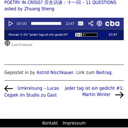
POETRY IN CRISIS? 庄生访谈：十一问 – 11 QUESTIONS
asked by Zhuang Sheng
Gepostet in by
Astrid Nischkauer
. Link zum
Beitrag
.
Beitragsnavigation
Vorheriger
Nächster
jeder tag ist ein gedicht #1:
Umkreisung – Lucas
Beitrag
Beitrag
Martin Winter
Cejpek im Studio zu Gast
Kontakt
Impressum