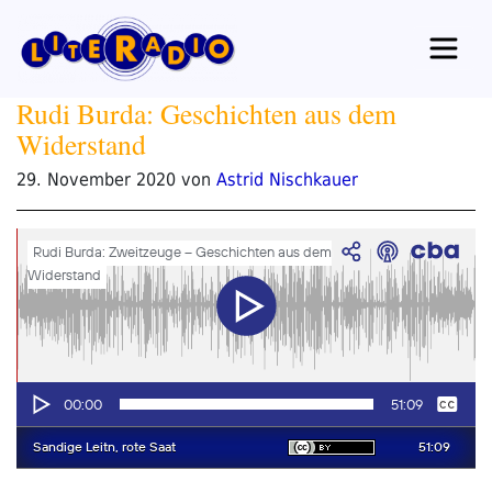
Zum
Inhalt
springen
Rudi Burda: Geschichten aus dem
Widerstand
Veröffentlicht
29. November 2020
von
Astrid Nischkauer
am