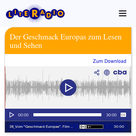
Zum
Inhalt
springen
Der Geschmack Europas zum Lesen
und Sehen
Zum Download