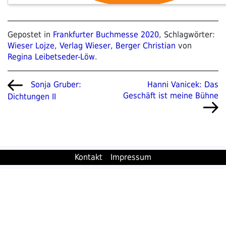
Gepostet in
Frankfurter Buchmesse 2020
, Schlagwörter:
Wieser Lojze
,
Verlag Wieser
,
Berger Christian
von
Regina Leibetseder-Löw
.
Beitragsnavigation
Vorheriger
Nächster
Hanni Vanicek: Das
Sonja Gruber:
Beitrag
Beitrag
Geschäft ist meine Bühne
Dichtungen II
Kontakt
Impressum