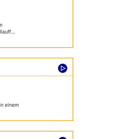
en
llauff…
 in einem