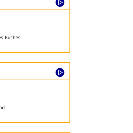
es Buches
und