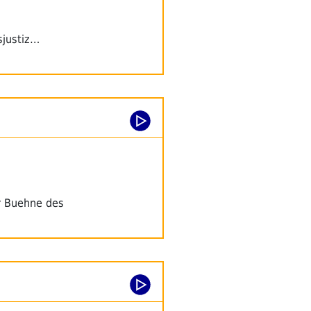
sjustiz…
r Buehne des