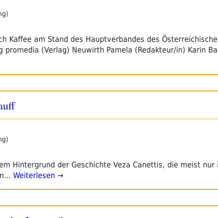
ng)
ich Kaffee am Stand des Hauptverbandes des Österreichisch
ag promedia (Verlag) Neuwirth Pamela (Redakteur/in) Karin Ba
auff
ng)
dem Hintergrund der Geschichte Veza Canettis, die meist nur
en…
Weiterlesen →