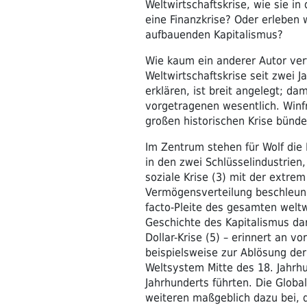
Weltwirtschaftskrise, wie sie in 
eine Finanzkrise? Oder erleben 
aufbauenden Kapitalismus?
Wie kaum ein anderer Autor ver
Weltwirtschaftskrise seit zwei J
erklären, ist breit angelegt; da
vorgetragenen wesentlich. Winfri
großen historischen Krise bünde
Im Zentrum stehen für Wolf die K
in den zwei Schlüsselindustrien,
soziale Krise (3) mit der extr
Vermögensverteilung beschleunigt
facto-Pleite des gesamten welt
Geschichte des Kapitalismus dar
Dollar-Krise (5) – erinnert an v
beispielsweise zur Ablösung de
Weltsystem Mitte des 18. Jahrhu
Jahrhunderts führten. Die Global
weiteren maßgeblich dazu bei, 