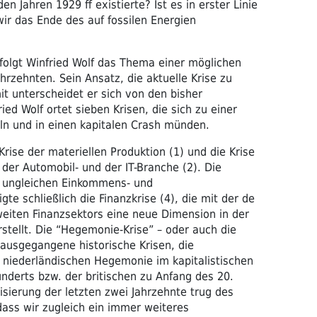
den Jahren 1929 ff existierte? Ist es in erster Linie
wir das Ende des auf fossilen Energien
folgt Winfried Wolf das Thema einer möglichen
ahrzehnten. Sein Ansatz, die aktuelle Krise zu
mit unterscheidet er sich von den bisher
ed Wolf ortet sieben Krisen, die sich zu einer
ln und in einen kapitalen Crash münden.
rise der materiellen Produktion (1) und die Krise
 der Automobil- und der IT-Branche (2). Die
em ungleichen Einkommens- und
e schließlich die Finanzkrise (4), die mit der de
weiten Finanzsektors eine neue Dimension in der
stellt. Die “Hegemonie-Krise” – oder auch die
orausgegangene historische Krisen, die
r niederländischen Hegemonie im kapitalistischen
nderts bzw. der britischen zu Anfang des 20.
isierung der letzten zwei Jahrzehnte trug des
dass wir zugleich ein immer weiteres