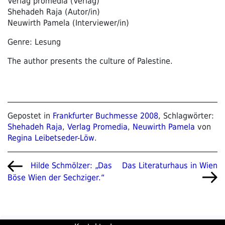
Verlag promedia (Verlag)
Shehadeh Raja (Autor/in)
Neuwirth Pamela (Interviewer/in)
Genre: Lesung
The author presents the culture of Palestine.
Gepostet in
Frankfurter Buchmesse 2008
, Schlagwörter:
Shehadeh Raja
,
Verlag Promedia
,
Neuwirth Pamela
von
Regina Leibetseder-Löw
.
Beitragsnavigation
Vorheriger
Nächster
Das Literaturhaus in Wien
Hilde Schmölzer: „Das
Beitrag
Beitrag
Böse Wien der Sechziger.“