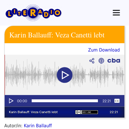
Zum
Inhalt
springen
Karin Ballauff: Veza Canetti lebt
Zum Download
Autor/in:
Karin Ballauff